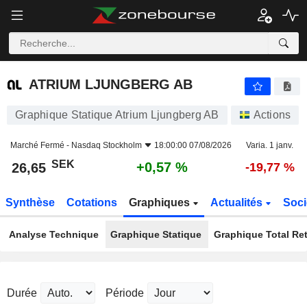
ATRIUM LJUNGBERG AB
26,65
kr
+0,57 %
ATRIUM LJUNGBERG AB
Graphique Statique Atrium Ljungberg AB
Actions
Marché Fermé -
Nasdaq Stockholm
18:00:00 07/08/2026
Varia. 1 janv.
SEK
+0,57 %
26,65
-19,77 %
Synthèse
Cotations
Graphiques
Actualités
Soci
Analyse Technique
Graphique Statique
Graphique Total Re
Durée
Période