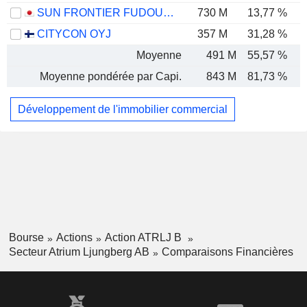
SUN FRONTIER FUDOUSAN CO., LTD.
730 M
13,77 %
CITYCON OYJ
357 M
31,28 %
Moyenne
491 M
55,57 %
Moyenne pondérée par Capi.
843 M
81,73 %
Développement de l'immobilier commercial
Bourse
Actions
Action ATRLJ B
Secteur Atrium Ljungberg AB
Comparaisons Financières