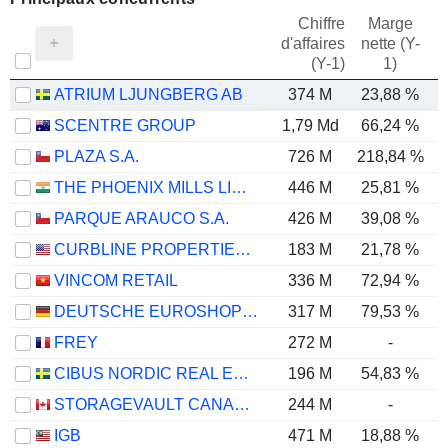
Chiffre
Marge
d'affaires
nette (Y-
E
(Y-1)
1)
ATRIUM LJUNGBERG AB
374 M
23,88 %
SCENTRE GROUP
1,79 Md
66,24 %
PLAZA S.A.
726 M
218,84 %
THE PHOENIX MILLS LIMITED
446 M
25,81 %
PARQUE ARAUCO S.A.
426 M
39,08 %
CURBLINE PROPERTIES CORP.
183 M
21,78 %
VINCOM RETAIL
336 M
72,94 %
DEUTSCHE EUROSHOP AG
317 M
79,53 %
FREY
272 M
-
CIBUS NORDIC REAL ESTATE AB
196 M
54,83 %
STORAGEVAULT CANADA INC.
244 M
-
IGB
471 M
18,88 %