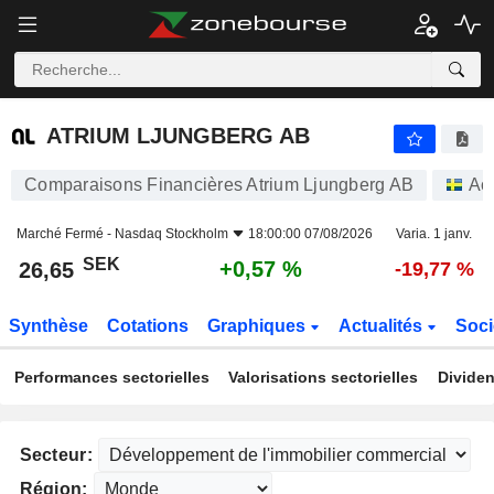
ATRIUM LJUNGBERG AB
26,65
kr
+0,57 %
ATRIUM LJUNGBERG AB
Comparaisons Financières Atrium Ljungberg AB
Ac
Marché Fermé -
Nasdaq Stockholm
18:00:00 07/08/2026
Varia. 1 janv.
SEK
+0,57 %
26,65
-19,77 %
Synthèse
Cotations
Graphiques
Actualités
Soci
Performances sectorielles
Valorisations sectorielles
Dividen
Secteur:
Région: