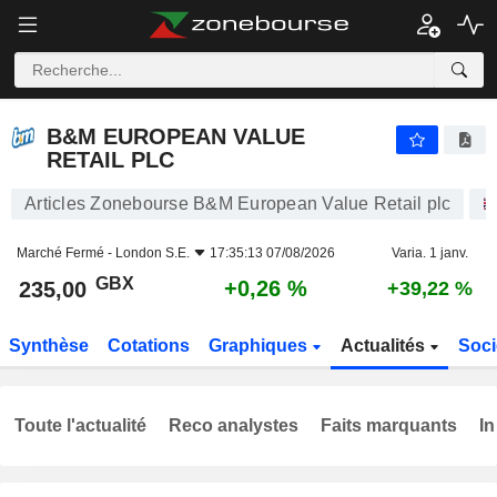
B&M EUROPEAN VALUE RETAIL PLC
235,00
p
+0,26 %
B&M EUROPEAN VALUE
RETAIL PLC
Articles Zonebourse B&M European Value Retail plc
Marché Fermé -
London S.E.
17:35:13 07/08/2026
Varia. 1 janv.
GBX
+0,26 %
235,00
+39,22 %
Synthèse
Cotations
Graphiques
Actualités
Soci
Toute l'actualité
Reco analystes
Faits marquants
In