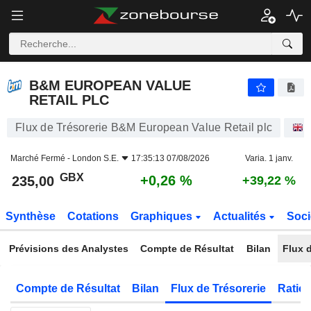
B&M EUROPEAN VALUE RETAIL PLC
235,00
p
+0,26 %
B&M EUROPEAN VALUE
RETAIL PLC
Flux de Trésorerie B&M European Value Retail plc
Marché Fermé -
London S.E.
17:35:13 07/08/2026
Varia. 1 janv.
GBX
+0,26 %
235,00
+39,22 %
Synthèse
Cotations
Graphiques
Actualités
Soci
Prévisions des Analystes
Compte de Résultat
Bilan
Flux d
Compte de Résultat
Bilan
Flux de Trésorerie
Ratios