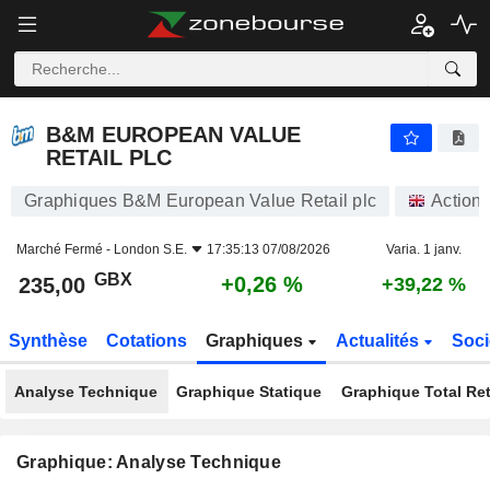
B&M EUROPEAN VALUE RETAIL PLC
235,00
p
+0,26 %
B&M EUROPEAN VALUE
RETAIL PLC
Graphiques B&M European Value Retail plc
Action
Marché Fermé -
London S.E.
17:35:13 07/08/2026
Varia. 1 janv.
GBX
+0,26 %
235,00
+39,22 %
Synthèse
Cotations
Graphiques
Actualités
Soci
Analyse Technique
Graphique Statique
Graphique Total Re
Graphique: Analyse Technique