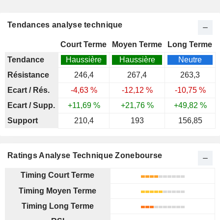
Tendances analyse technique
Court Terme
Moyen Terme
Long Terme
Tendance
Haussière
Haussière
Neutre
Résistance
246,4
267,4
263,3
Ecart / Rés.
-4,63 %
-12,12 %
-10,75 %
Ecart / Supp.
+11,69 %
+21,76 %
+49,82 %
Support
210,4
193
156,85
Ratings Analyse Technique Zonebourse
Timing Court Terme
Timing Moyen Terme
Timing Long Terme