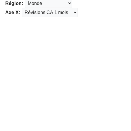
Région:
Axe X: