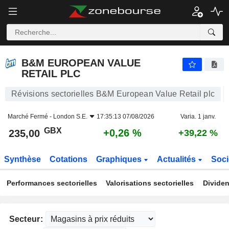
B&M EUROPEAN VALUE RETAIL PLC
235,00
p
+0,26 %
B&M EUROPEAN VALUE
RETAIL PLC
Révisions sectorielles B&M European Value Retail plc
Marché Fermé -
London S.E.
17:35:13 07/08/2026
Varia. 1 janv.
GBX
+0,26 %
235,00
+39,22 %
Synthèse
Cotations
Graphiques
Actualités
Soci
Performances sectorielles
Valorisations sectorielles
Dividen
Secteur: