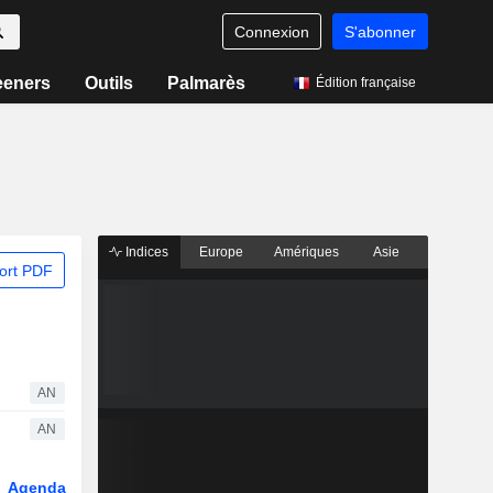
Connexion
S'abonner
eeners
Outils
Palmarès
Édition française
Indices
Europe
Amériques
Asie
ort PDF
AN
AN
Agenda
Secteur
Dérivés
Fonds et ETFs