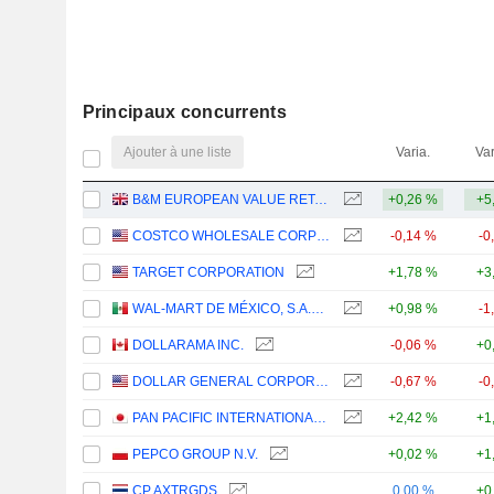
Principaux concurrents
Ajouter à une liste
Varia.
Var
B&M EUROPEAN VALUE RETAIL PLC
+0,26 %
+5
COSTCO WHOLESALE CORPORATION
-0,14 %
-0
TARGET CORPORATION
+1,78 %
+3
WAL-MART DE MÉXICO, S.A.B. DE C.V.
+0,98 %
-1
DOLLARAMA INC.
-0,06 %
+0
DOLLAR GENERAL CORPORATION
-0,67 %
-0
PAN PACIFIC INTERNATIONAL HOLDINGS CORPORATION
+2,42 %
+1
PEPCO GROUP N.V.
+0,02 %
+1
CP AXTRGDS
0,00 %
+0