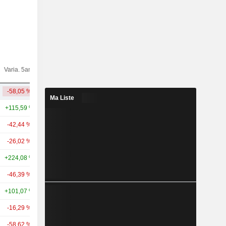
Varia.
Varia. 5ans
Capi.($)
10ans
-58,05 %
-10,10 %
3,19 Md
Ma Liste
+115,59 %
+465,19 %
420 Md
-42,44 %
+99,76 %
67,99 Md
-26,02 %
+13,20 %
49,66 Md
+224,08 %
+493,50 %
37,25 Md
-46,39 %
+34,14 %
27,92 Md
+101,07 %
+382,37 %
17,4 Md
-16,29 %
-
6,91 Md
-58,62 %
-54,89 %
4,74 Md