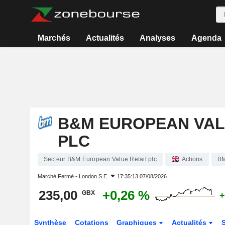
Marchés
Actualités
Analyses
Agenda
B&M EUROPEAN VAL
PLC
Secteur B&M European Value Retail plc
Actions
B
Marché Fermé -
London S.E.
17:35:13 07/08/2026
235,00
+0,26 %
GBX
+
Synthèse
Cotations
Graphiques
Actualités