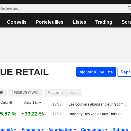
Conseils
Portefeuilles
Listes
Trading
Scr
UE RETAIL
Ajouter à une liste
Rapp
ME
JE00BVSYJW51
Magasins discount
Varia. 5j.
Varia. 1 janv.
17/07
Les courtiers abaissent leur recommandation sur Rotork à " conserver » suite au rachat par ABB
5,57 %
+39,22 %
17/07
Burberry : les ventes aux États-Unis soutiennent le redressement ; le chiffre d'affaires de Wise progresse
Société
Finances
Valorisation
Consensus
Ratings