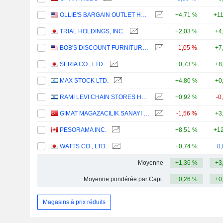
OLLIE'S BARGAIN OUTLET HOLDINGS, INC.
+4,71 %
+1
TRIAL HOLDINGS, INC.
+2,03 %
+4
BOB'S DISCOUNT FURNITURE, INC.
-1,05 %
+7
SERIA CO., LTD.
+0,73 %
+8
MAX STOCK LTD.
+4,80 %
+0
RAMI LEVI CHAIN STORES HASHIKMA MARKETING 2006 LTD
+0,92 %
-0
GIMAT MAGAZACILIK SANAYI VE TICARET
-1,56 %
+3
PESORAMA INC.
+8,51 %
+12
WATTS CO., LTD.
+0,74 %
0
Moyenne
+1,36 %
+3
Moyenne pondérée par Capi.
+0,26 %
+0
Magasins à prix réduits