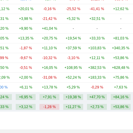
1,12 %
+20,01 %
-0,16 %
-25,52 %
-41,41 %
+12,62 %
,31 %
+3,98 %
-21,42 %
+5,32 %
+32,51 %
-
,20 %
+9,90 %
+41,04 %
-
-
-
,05 %
+13,35 %
+20,75 %
+19,54 %
+33,33 %
+81,03 %
,51 %
-1,87 %
+11,10 %
+37,59 %
+103,83 %
+340,35 %
,99 %
-9,67 %
-10,32 %
-3,10 %
+12,11 %
+53,86 %
,50 %
-0,51 %
+16,05 %
+108,95 %
+382,53 %
+628,48 %
,09 %
+2,00 %
-31,08 %
+52,24 %
+183,33 %
+75,86 %
,00 %
+6,11 %
+13,78 %
+5,29 %
-0,29 %
+7,63 %
,24 %
+6,95 %
+7,91 %
+19,38 %
+47,70 %
+84,16 %
,33 %
+3,12 %
-1,28 %
+11,27 %
+2,73 %
+53,86 %