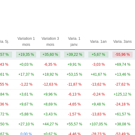
Variation 1
Variation 3
Varia. 1
ia. 5j.
Varia. 1an
Varia. 3ans
mois
mois
janv.
,57 %
+19,35 %
+35,60 %
+39,22 %
+5,67 %
-55,96 %
,43 %
+0,03 %
-6,35 %
+9,91 %
-3,03 %
+69,74 %
,61 %
+17,37 %
+18,92 %
+53,15 %
+41,67 %
+13,46 %
,55 %
-1,22 %
-12,63 %
-11,87 %
-13,62 %
-27,62 %
,84 %
+3,61 %
+9,96 %
-6,13 %
-0,24 %
+125,12 %
,36 %
+9,67 %
+8,69 %
-4,65 %
+9,48 %
-24,18 %
,72 %
+5,88 %
+3,43 %
-1,57 %
-13,83 %
+61,57 %
,50 %
+27,10 %
+44,27 %
+55,57 %
+107,05 %
+38,08 %
,67 %
0,00 %
+0,67 %
-4,46 %
-28,23 %
-53,49 %