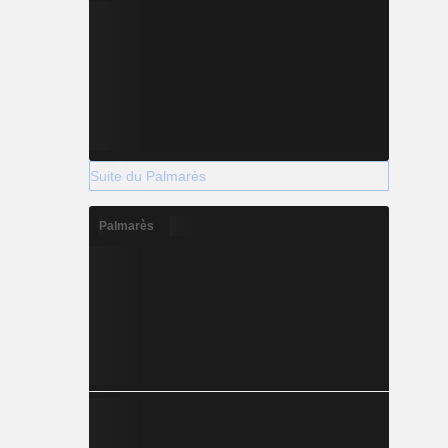
Suite du Palmarès
Palmarès