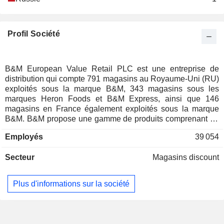
Profil Société
B&M European Value Retail PLC est une entreprise de
distribution qui compte 791 magasins au Royaume-Uni (RU)
exploités sous la marque B&M, 343 magasins sous les
marques Heron Foods et B&M Express, ainsi que 146
magasins en France également exploités sous la marque
B&M. B&M propose une gamme de produits comprenant de
l'alcool, du gaz de cuisine, des surgelés, des articles de
Employés
39 054
jardinage, des sols stratifiés, des meubles de grande taille,
des jeux de loterie, de la peinture, du tabac, des
Secteur
Magasins discount
revêtements de sol en vinyle et du papier peint. Les produits
vendus en magasin par Heron Foods comprennent
notamment de l’alcool, des produits de boulangerie, des
Plus d'informations sur la société
chips et des produits à base de pommes de terre, des
produits Cooplands, des boissons, des produits d’épicerie,
des produits frais, des produits de base pour le réfrigérateur,
des fruits et légumes, des produits de santé et de beauté,