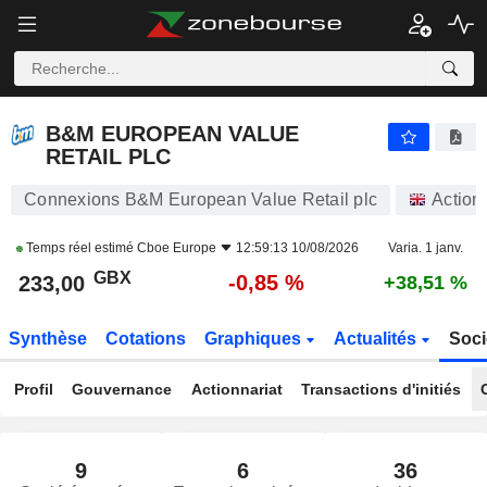
B&M EUROPEAN VALUE RETAIL PLC
233,00
p
-0,85 %
B&M EUROPEAN VALUE
RETAIL PLC
Connexions B&M European Value Retail plc
Action
Temps réel estimé
Cboe Europe
12:59:13 10/08/2026
Varia. 1 janv.
GBX
-0,85 %
233,00
+38,51 %
Synthèse
Cotations
Graphiques
Actualités
Soci
Profil
Gouvernance
Actionnariat
Transactions d'initiés
9
6
36