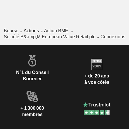
des articles ménagers, des glaces, de la viande et du
poisson, des produits pour animaux de compagnie, des
pizzas, des plats préparés, des produits pour la cuisson au
four et des friandises.
Bourse
Actions
Action BME
Société B&amp;M European Value Retail plc
Connexions
N°1 du Conseil
+ de 20 ans
Boursier
à vos côtés
+ 1 300 000
membres