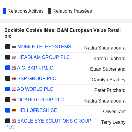
Relations Actives
Relations Passées
Sociétés Cotées liées: B&M European Value Retail
plc
MOBILE TELESYSTEMS
Nadia Shouraboura
HEADLAM GROUP PLC
Karen Hubbard
A.G. BARR P.L.C.
Euan Sutherland
SSP GROUP PLC
Carolyn Bradley
AO WORLD PLC
Peter Pritchard
OCADO GROUP PLC
Nadia Shouraboura
HELLOFRESH SE
Oliver Tant
EAGLE EYE SOLUTIONS GROUP
Terry Leahy
PLC