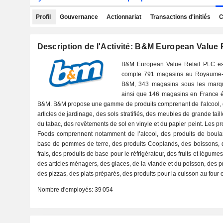
Profil
Gouvernance
Actionnariat
Transactions d'initiés
C
Description de l'Activité: B&M European Value R
B&M European Value Retail PLC est 
compte 791 magasins au Royaume-U
B&M, 343 magasins sous les marq
ainsi que 146 magasins en France é
B&M. B&M propose une gamme de produits comprenant de l'alcool, d
articles de jardinage, des sols stratifiés, des meubles de grande taill
du tabac, des revêtements de sol en vinyle et du papier peint. Les 
Foods comprennent notamment de l’alcool, des produits de boulan
base de pommes de terre, des produits Cooplands, des boissons, de
frais, des produits de base pour le réfrigérateur, des fruits et légume
des articles ménagers, des glaces, de la viande et du poisson, des
des pizzas, des plats préparés, des produits pour la cuisson au four e
Nombre d'employés:
39 054