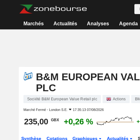
Marchés
Actualités
Analyses
Agenda
B&M EUROPEAN VAL
PLC
Société B&M European Value Retail plc
Actions
B
Marché Fermé -
London S.E.
17:35:13 07/08/2026
235,00
+0,26 %
GBX
+
Synthèse
Cotations
Graphiques
Actualités