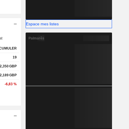
Espace mes listes
s
Palmarès
at
CUMULER
19
2,350
GBP
2,189
GBP
-6,83 %