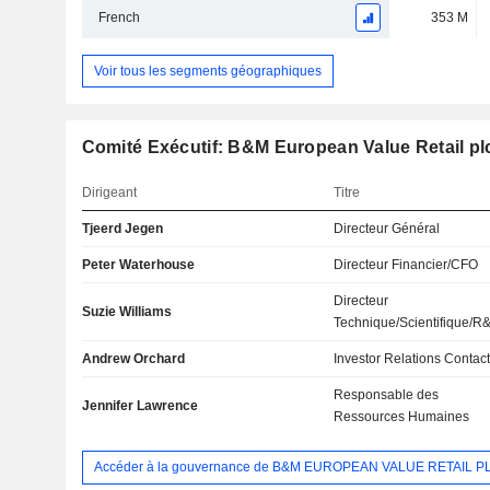
French
353 M
Voir tous les segments géographiques
Comité Exécutif: B&M European Value Retail pl
Dirigeant
Titre
Tjeerd Jegen
Directeur Général
Peter Waterhouse
Directeur Financier/CFO
Directeur
Suzie Williams
Technique/Scientifique/R
Andrew Orchard
Investor Relations Contac
Responsable des
Jennifer Lawrence
Ressources Humaines
Accéder à la gouvernance de B&M EUROPEAN VALUE RETAIL P