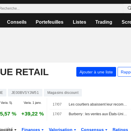
Conseils
Portefeuilles
Listes
Trading
Scr
UE RETAIL
Ajouter à une liste
Rapp
ME
JE00BVSYJW51
Magasins discount
Varia. 5j.
Varia. 1 janv.
17/07
Les courtiers abaissent leur recommandation sur Rotork à " conserver » suite au rachat par ABB
5,57 %
+39,22 %
17/07
Burberry : les ventes aux États-Unis soutiennent le redressement ; le chiffre d'affaires de Wise progresse
Société
Finances
Valorisation
Consensus
Ratings