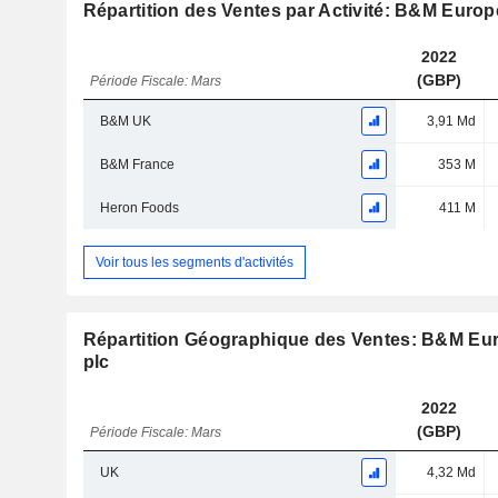
Répartition des Ventes par Activité: B&M Europ
2022
(GBP)
Période Fiscale: Mars
B&M UK
3,91 Md
B&M France
353 M
Heron Foods
411 M
Voir tous les segments d'activités
Répartition Géographique des Ventes: B&M Eur
plc
2022
(GBP)
Période Fiscale: Mars
UK
4,32 Md