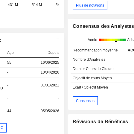
431 M
514 M
542 M
616 M
Plus de notations
Consensus des Analyste
Vente
Ach
c
Recommandation moyenne
AC
Age
Depuis
Nombre d'Analystes
55
16/06/2025
Dernier Cours de Cloture
-
10/04/2026
Objectif de cours Moyen
-
01/01/2021
Ecart / Objectif Moyen
&D
t
-
-
Consensus
44
05/05/2026
Révisions de Bénéfices
LC