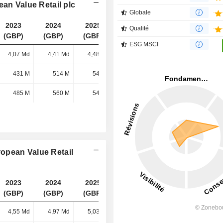
ean Value Retail plc
Globale
2023
2024
2025
2026
Qualité
(GBP)
(GBP)
(GBP)
(GBP)
ESG MSCI
4,07 Md
4,41 Md
4,48 Md
4,62 Md
431 M
514 M
542 M
616 M
485 M
560 M
546 M
544 M
opean Value Retail
2023
2024
2025
2026
(GBP)
(GBP)
(GBP)
(GBP)
4,55 Md
4,97 Md
5,03 Md
5,16 Md