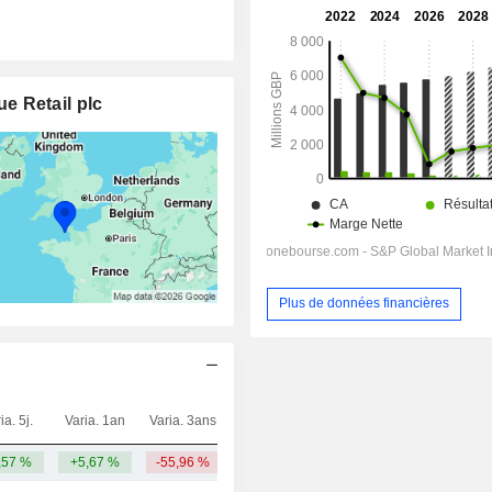
e Retail plc
Plus de données financières
ia. 5j.
Varia. 1an
Varia. 3ans
Capi.($)
,57 %
+5,67 %
-55,96 %
3,19 Md