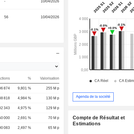
-
10/04/2026
56
10/04/2026
ctions
%
Valorisation
06 874
9,801 %
255 M p
Agenda de la société
88 818
4,984 %
130 M p
02 343
4,975 %
129 M p
Compte de Résultat et
50 000
2,691 %
70 M p
Estimations
00 083
2,497 %
65 M p