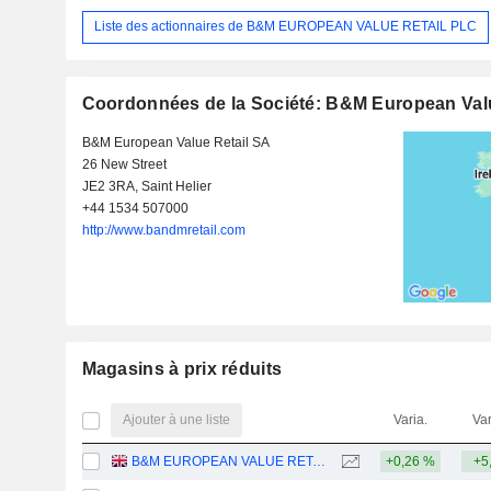
Liste des actionnaires de B&M EUROPEAN VALUE RETAIL PLC
Coordonnées de la Société: B&M European Valu
B&M European Value Retail SA
26 New Street
JE2 3RA, Saint Helier
+44 1534 507000
http://www.bandmretail.com
Magasins à prix réduits
Ajouter à une liste
Varia.
Var
B&M EUROPEAN VALUE RETAIL PLC
+0,26 %
+5