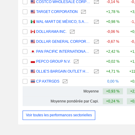
COSTCO WHOLESALE CORPORATION
-0,14 %
-0
TARGET CORPORATION
+1,78 %
+3
WAL-MART DE MÉXICO, S.A.B. DE C.V.
+0,98 %
-1
DOLLARAMA INC.
-0,06 %
+0
DOLLAR GENERAL CORPORATION
-0,67 %
-0
PAN PACIFIC INTERNATIONAL HOLDINGS CORPORATION
+2,42 %
+1
PEPCO GROUP N.V.
+0,02 %
+1
OLLIE'S BARGAIN OUTLET HOLDINGS, INC.
+4,71 %
+1
CP AXTRGDS
0,00 %
+0
Moyenne
+0,93 %
+2
Moyenne pondérée par Capi.
+0,24 %
+0
Voir toutes les performances sectorielles