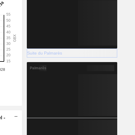
Suite du Palmarès
Palmarès
l -