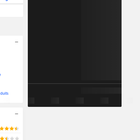
e
duits