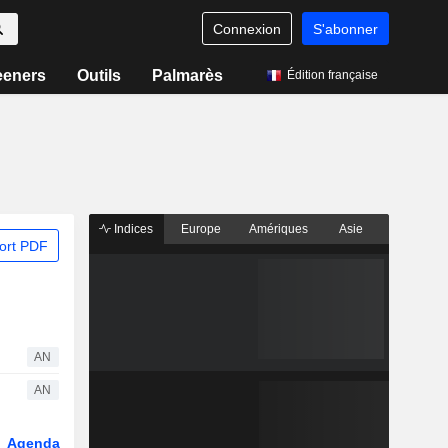
Connexion
S'abonner
eeners
Outils
Palmarès
Édition française
Indices
Europe
Amériques
Asie
ort PDF
AN
AN
Agenda
Secteur
Dérivés
Fonds et ETFs