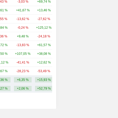
,43 %
-3,03 %
+69,74 %
420 Md
,61 %
+41,67 %
+13,46 %
67,99 Md
,55 %
-13,62 %
-27,62 %
49,66 Md
,84 %
-0,24 %
+125,12 %
37,25 Md
,36 %
+9,48 %
-24,18 %
27,92 Md
,72 %
-13,83 %
+61,57 %
17,4 Md
,50 %
+107,05 %
+38,08 %
6,91 Md
1,12 %
-41,41 %
+12,62 %
4,94 Md
,67 %
-28,23 %
-53,49 %
4,74 Md
,36 %
+6,35 %
+15,93 %
64,03 Md
,27 %
+2,06 %
+52,79 %