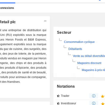
onnexions
etail plc
une entreprise de distribution qui
Secteur
ni (RU) exploités sous la marque
ues Heron Foods et B&M Express,
Consommation cyclique
galement exploités sous la marque
u gaz de cuisine, des surgelés, des
Détaillants
e, des jeux de loterie, de la peinture,
Vente au détail diversifié
produits vendus en magasin par Heron
gerie, des chips et des produits à
Magasins discount
s produits d’épicerie, des produits
Magasins à prix ré
s, des produits de santé et de beauté,
 produits pour animaux de compagnie,
t des friandises.
Notations
Trader
Investisseur