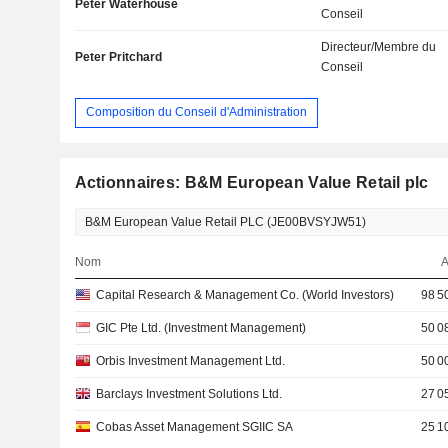
Peter Waterhouse
Conseil
Directeur/Membre du
Peter Pritchard
Conseil
Composition du Conseil d'Administration
Actionnaires: B&M European Value Retail plc
Nom
A
Capital Research & Management Co. (World Investors)
98 5
GIC Pte Ltd. (Investment Management)
50 0
Orbis Investment Management Ltd.
50 0
Barclays Investment Solutions Ltd.
27 0
Cobas Asset Management SGIIC SA
25 1