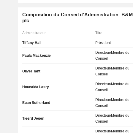
Composition du Conseil d'Administration: B&M
plc
Administrateur
Titre
Tiffany Hall
Président
Directeur/Membre du
Paula Mackenzie
Conseil
Directeur/Membre du
Oliver Tant
Conseil
Directeur/Membre du
Hounaida Lasry
Conseil
Directeur/Membre du
Euan Sutherland
Conseil
Directeur/Membre du
Tjeerd Jegen
Conseil
Directeur/Membre du