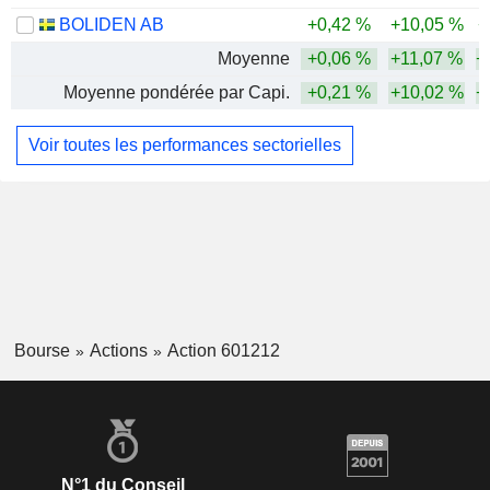
BOLIDEN AB
+0,42 %
+10,05 %
+
Moyenne
+0,06 %
+11,07 %
+
Moyenne pondérée par Capi.
+0,21 %
+10,02 %
+
Voir toutes les performances sectorielles
Bourse
Actions
Action 601212
N°1 du Conseil