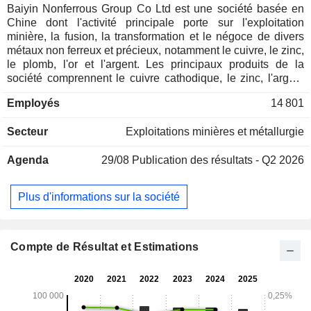
Baiyin Nonferrous Group Co Ltd est une société basée en
Chine dont l'activité principale porte sur l'exploitation
minière, la fusion, la transformation et le négoce de divers
métaux non ferreux et précieux, notamment le cuivre, le zinc,
le plomb, l'or et l'argent. Les principaux produits de la
société comprennent le cuivre cathodique, le zinc, l'argent
électrolytique, le plomb électrolytique, l'or, le concentré de
Employés
14 801
cuivre, le concentré de plomb-zinc et le soufre. Le cuivre
cathodique est utilisé dans les secteurs de l'électricité, de
Secteur
Exploitations minières et métallurgie
l'industrie légère, de la fabrication de machines et de la
construction. Le plomb électrolytique est principalement
Agenda
29/08
Publication des résultats - Q2 2026
utilisé dans la fabrication de batteries au plomb-acide et
d'équipements anticorrosion. Le zinc est principalement
utilisé dans la galvanisation électrolytique, la fabrication
Plus d'informations sur la société
d'alliages, le moulage de précision, ainsi que dans la
production de composés et de sels de zinc. Les métaux
précieux tels que l'or et l'argent sont utilisés pour le
revêtement d'articles de consommation courante et de
Compte de Résultat et Estimations
bijoux. La société opère sur les marchés nationaux et
internationaux.