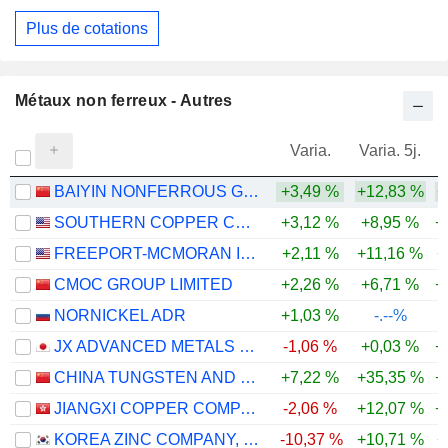
Plus de cotations
Métaux non ferreux - Autres
Varia.
Varia. 5j.
BAIYIN NONFERROUS GROUP CO., LTD.
+3,49 %
+12,83 %
+
SOUTHERN COPPER CORPORATION
+3,12 %
+8,95 %
+
FREEPORT-MCMORAN INC.
+2,11 %
+11,16 %
+
CMOC GROUP LIMITED
+2,26 %
+6,71 %
+
NORNICKEL ADR
+1,03 %
-.--%
JX ADVANCED METALS CORPORATION
-1,06 %
+0,03 %
+
CHINA TUNGSTEN AND HIGHTECH MATERIALS CO.,LTD
+7,22 %
+35,35 %
+
JIANGXI COPPER COMPANY LIMITED
-2,06 %
+12,07 %
+
KOREA ZINC COMPANY, LTD.
-10,37 %
+10,71 %
+