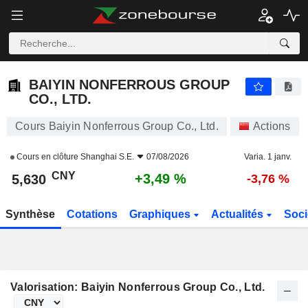
BAIYIN NONFERROUS GROUP CO., LTD.
5,630
¥
+3,49 %
BAIYIN NONFERROUS GROUP
CO., LTD.
Cours Baiyin Nonferrous Group Co., Ltd.
Actions
Cours en clôture
Shanghai S.E.
07/08/2026
Varia. 1 janv.
CNY
+3,49 %
5,630
-3,76 %
Synthèse
Cotations
Graphiques
Actualités
Soci
Valorisation: Baiyin Nonferrous Group Co., Ltd.