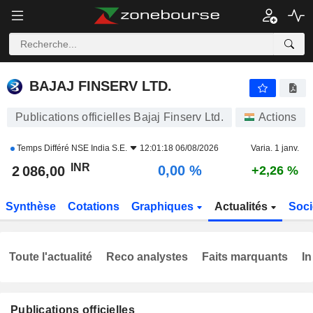
BAJAJ FINSERV LTD.
2 086,00
₹
0,00 %
BAJAJ FINSERV LTD.
Publications officielles Bajaj Finserv Ltd.
Actions
Temps Différé
NSE India S.E.
12:01:18 06/08/2026
Varia. 1 janv.
INR
0,00 %
2 086,00
+2,26 %
Synthèse
Cotations
Graphiques
Actualités
Soci
Toute l'actualité
Reco analystes
Faits marquants
In
Publications officielles