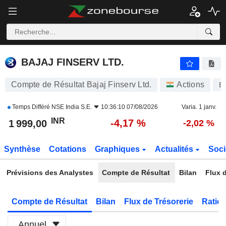
BAJAJ FINSERV LTD.
1 999,00
₹
-4,17 %
BAJAJ FINSERV LTD.
Compte de Résultat Bajaj Finserv Ltd.
Actions
B
Temps Différé
NSE India S.E.
10:36:10 07/08/2026
Varia. 1 janv.
INR
-4,17 %
1 999,00
-2,02 %
Synthèse
Cotations
Graphiques
Actualités
Soci
Prévisions des Analystes
Compte de Résultat
Bilan
Flux d
Compte de Résultat
Bilan
Flux de Trésorerie
Ratios
Annuel