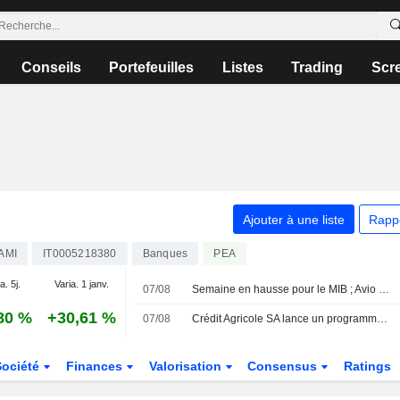
Conseils
Portefeuilles
Listes
Trading
Scr
Ajouter à une liste
Rapp
AMI
IT0005218380
Banques
PEA
a. 5j.
Varia. 1 janv.
07/08
Semaine en hausse pour le MIB ; Avio en tête, Stellantis à la traîne
80 %
+30,61 %
07/08
Crédit Agricole SA lance un programme de rachat d'actions d'un maximum de 32 millions de titres
Société
Finances
Valorisation
Consensus
Ratings