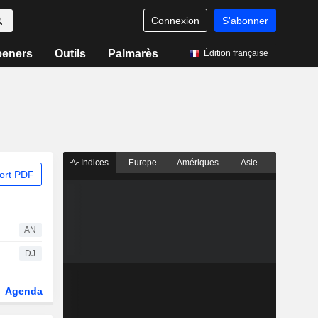
Connexion
S'abonner
eeners
Outils
Palmarès
Édition française
Indices
Europe
Amériques
Asie
ort PDF
AN
DJ
Agenda
Secteur
Dérivés
Fonds et ETFs