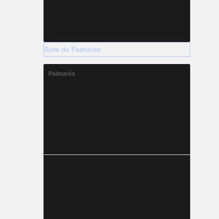
Suite du Palmarès
Palmarès