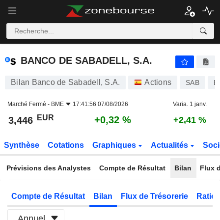
BANCO DE SABADELL, S.A.
3,446
€
+0,32 %
BANCO DE SABADELL, S.A.
Bilan Banco de Sabadell, S.A.
Actions
SAB
E
Marché Fermé -
BME
17:41:56 07/08/2026
Varia. 1 janv.
EUR
+0,32 %
3,446
+2,41 %
Synthèse
Cotations
Graphiques
Actualités
Soci
Prévisions des Analystes
Compte de Résultat
Bilan
Flux d
Compte de Résultat
Bilan
Flux de Trésorerie
Ratios
Annuel