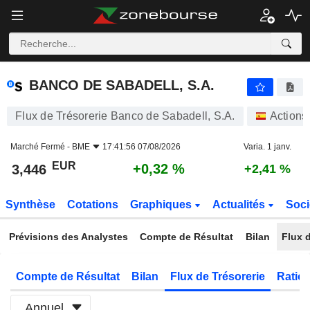
BANCO DE SABADELL, S.A.
3,446
€
+0,32 %
BANCO DE SABADELL, S.A.
Flux de Trésorerie Banco de Sabadell, S.A.
Actions
Marché Fermé -
BME
17:41:56 07/08/2026
Varia. 1 janv.
EUR
+0,32 %
3,446
+2,41 %
Synthèse
Cotations
Graphiques
Actualités
Soci
Prévisions des Analystes
Compte de Résultat
Bilan
Flux d
Compte de Résultat
Bilan
Flux de Trésorerie
Ratios
Annuel