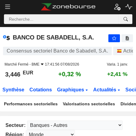
BANCO DE SABADELL, S.A.
3,446
€
+0,32 %
BANCO DE SABADELL, S.A.
Consensus sectoriel Banco de Sabadell, S.A.
Actio
Marché Fermé -
BME
17:41:56 07/08/2026
Varia. 1 janv.
EUR
+0,32 %
3,446
+2,41 %
Synthèse
Cotations
Graphiques
Actualités
Soci
Performances sectorielles
Valorisations sectorielles
Dividen
Secteur:
Région: