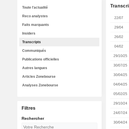
Transcri
Toute l'actualité
Reco analystes
22/07
Faits marquants
29/04
Insiders
26/02
Transcripts
04/02
Communiqués
29/10/25
Publications officielles
30/07/25
Autres langues
30/04/25
Articles Zonebourse
04/04/25
Analyses Zonebourse
05/02/25
29/10/24
Filtres
24/07/24
Rechercher
30/04/24