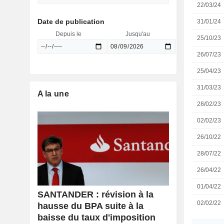
22/03/24
Date de publication
31/01/24
Depuis le
Jusqu'au
25/10/23
26/07/23
25/04/23
31/03/23
A la une
28/02/23
02/02/23
26/10/22
28/07/22
26/04/22
01/04/22
SANTANDER : révision à la
02/02/22
hausse du BPA suite à la
baisse du taux d'imposition