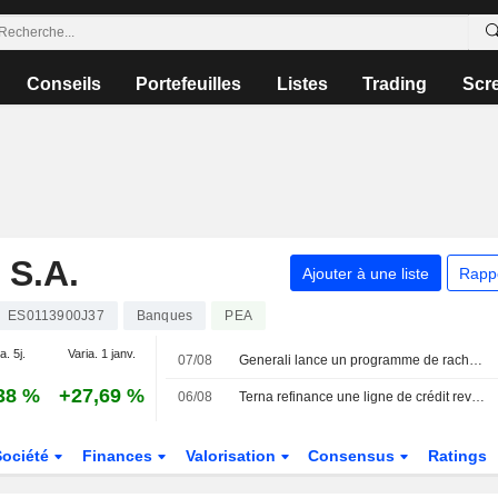
Conseils
Portefeuilles
Listes
Trading
Scr
S.A.
Ajouter à une liste
Rapp
ES0113900J37
Banques
PEA
a. 5j.
Varia. 1 janv.
07/08
Generali lance un programme de rachat d'actions propres pouvant atteindre 500 millions d'euros
38 %
+27,69 %
06/08
Terna refinance une ligne de crédit revolving liée aux critères ESG de 2,3 milliards d'euros
Société
Finances
Valorisation
Consensus
Ratings