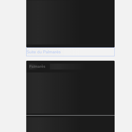
Suite du Palmarès
Palmarès