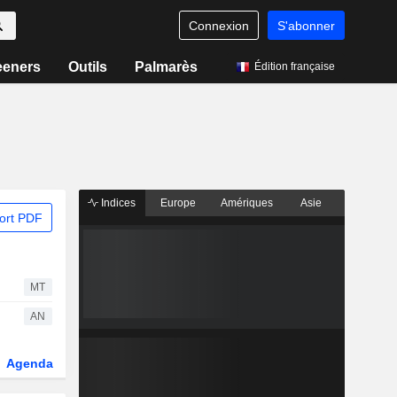
Connexion
S'abonner
eeners
Outils
Palmarès
Édition française
Indices
Europe
Amériques
Asie
ort PDF
MT
AN
Agenda
Secteur
Dérivés
Fonds et ETFs