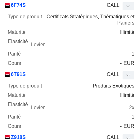
Type
6F74S
CALL
de
Certificats Stratégiques, Thématiques et
Mnemo
Type
produit
Maturité
Elasticité
Levier
Parité
Co
Paniers
Illimité
-
1
-
EUR
6T91S
CALL
Produits Exotiques
Illimité
2x
1
-
EUR
Z918S
CALL