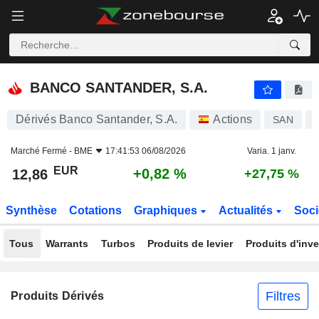
BANCO SANTANDER, S.A.
12,86
€
+0,82 %
BANCO SANTANDER, S.A.
Dérivés Banco Santander, S.A.
Actions
SAN
Marché Fermé -
BME
17:41:53 06/08/2026
Varia. 1 janv.
EUR
+0,82 %
12,86
+27,75 %
Synthèse
Cotations
Graphiques
Actualités
Soci
Tous
Warrants
Turbos
Produits de levier
Produits d'inv
Filtres
Produits Dérivés