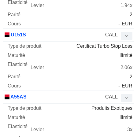
1.94x
2
-
EUR
U151S
CALL
Certificat Turbo Stop Loss
Illimité
2.06x
2
-
EUR
A55AS
CALL
Produits Exotiques
Illimité
3x