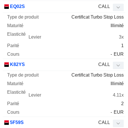
EQ02S
CALL
Certificat Turbo Stop Loss
Illimité
3x
1
-
EUR
K82YS
CALL
Certificat Turbo Stop Loss
Illimité
4.11x
2
-
EUR
5F59S
CALL