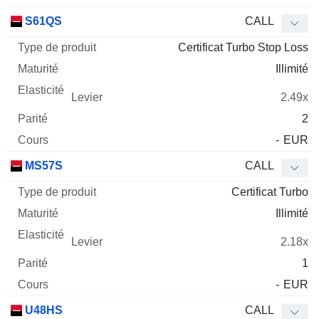
S61QS
CALL
Certificat Turbo Stop Loss
Illimité
2.49x
2
-
EUR
MS57S
CALL
Certificat Turbo
Illimité
2.18x
1
-
EUR
U48HS
CALL