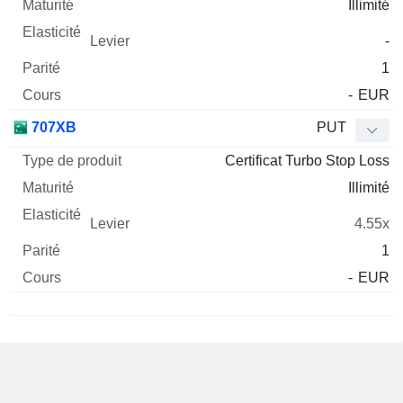
Illimité
-
1
-
EUR
707XB
PUT
Certificat Turbo Stop Loss
Illimité
4.55x
1
-
EUR