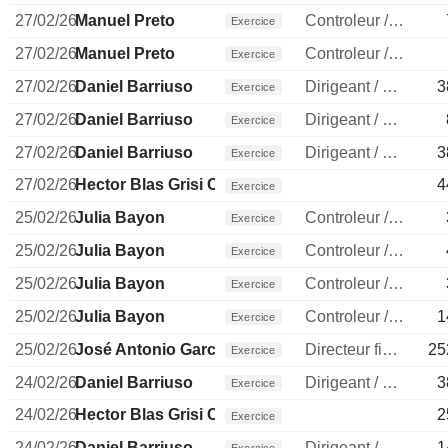
27/02/26
Manuel Preto
Controleur / auditeur
Exercice
27/02/26
Manuel Preto
Controleur / auditeur
Exercice
27/02/26
Daniel Barriuso
Dirigeant / cadre principal
3
Exercice
27/02/26
Daniel Barriuso
Dirigeant / cadre principal
Exercice
27/02/26
Daniel Barriuso
Dirigeant / cadre principal
3
Exercice
27/02/26
Hector Blas Grisi Checa
4
Exercice
25/02/26
Julia Bayon
Controleur / auditeur
Exercice
25/02/26
Julia Bayon
Controleur / auditeur
Exercice
25/02/26
Julia Bayon
Controleur / auditeur
Exercice
25/02/26
Julia Bayon
Controleur / auditeur
1
Exercice
25/02/26
José Antonio García Cantera
Directeur financier
25
Exercice
24/02/26
Daniel Barriuso
Dirigeant / cadre principal
3
Exercice
24/02/26
Hector Blas Grisi Checa
2
Exercice
24/02/26
Daniel Barriuso
Dirigeant / cadre principal
1