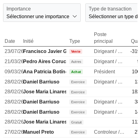
Importance
Type de transaction
Sélectionner une importance
Sélectionner un type d
Poste
Date
Initié
Type
principal
Qua
23/07/26
Francisco Javier García-Carranza Benjumea
Dirigeant / cadre principal
-31
Vente
21/03/26
Pedro Aires Coruche Castro e Almeida
Dirigeant / cadre principal
Autres
09/03/26
Ana Patricia Botín-Sanz de Sautuola O'Shea
Président
10
Achat
28/02/26
Daniel Barriuso
Dirigeant / cadre principal
1
Exercice
28/02/26
Jose Maria Linares Perou
18
Exercice
28/02/26
Daniel Barriuso
Dirigeant / cadre principal
3
Exercice
28/02/26
Daniel Barriuso
Dirigeant / cadre principal
1
Exercice
28/02/26
Jose Maria Linares Perou
11
Gratuit
27/02/26
Manuel Preto
Controleur / auditeur
2
Exercice