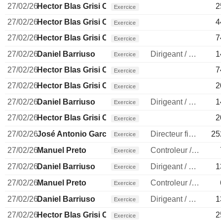
27/02/26
Hector Blas Grisi Checa
2
Exercice
27/02/26
Hector Blas Grisi Checa
4
Exercice
27/02/26
Hector Blas Grisi Checa
7
Exercice
27/02/26
Daniel Barriuso
Dirigeant / cadre principal
1
Exercice
27/02/26
Hector Blas Grisi Checa
7
Exercice
27/02/26
Hector Blas Grisi Checa
2
Exercice
27/02/26
Daniel Barriuso
Dirigeant / cadre principal
1
Exercice
27/02/26
Hector Blas Grisi Checa
2
Exercice
27/02/26
José Antonio García Cantera
Directeur financier
25
Exercice
27/02/26
Manuel Preto
Controleur / auditeur
Exercice
27/02/26
Daniel Barriuso
Dirigeant / cadre principal
1
Exercice
27/02/26
Manuel Preto
Controleur / auditeur
Exercice
27/02/26
Daniel Barriuso
Dirigeant / cadre principal
1
Exercice
27/02/26
Hector Blas Grisi Checa
2
Exercice