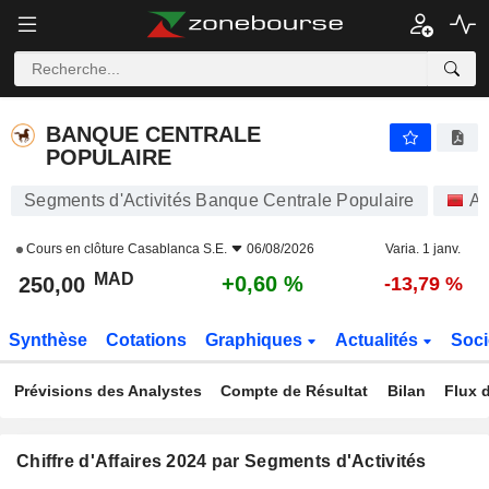
BANQUE CENTRALE POPULAIRE
250,00
MAD
+0,60 %
BANQUE CENTRALE
POPULAIRE
Segments d'Activités Banque Centrale Populaire
Ac
Cours en clôture
Casablanca S.E.
06/08/2026
Varia. 1 janv.
MAD
+0,60 %
250,00
-13,79 %
Synthèse
Cotations
Graphiques
Actualités
Soci
Prévisions des Analystes
Compte de Résultat
Bilan
Flux d
Chiffre d'Affaires 2024 par Segments d'Activités