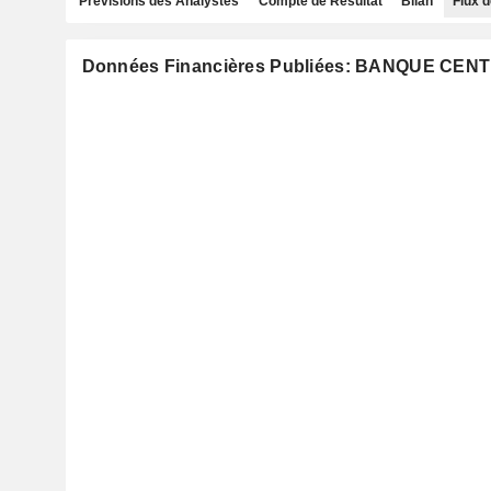
Prévisions des Analystes
Compte de Résultat
Bilan
Flux d
Données Financières Publiées: BANQUE CE