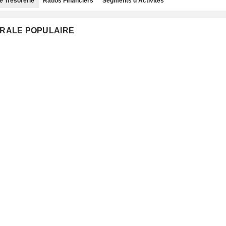
e Trésorerie
Ratios Financiers
Segments d'Activités
NTRALE POPULAIRE