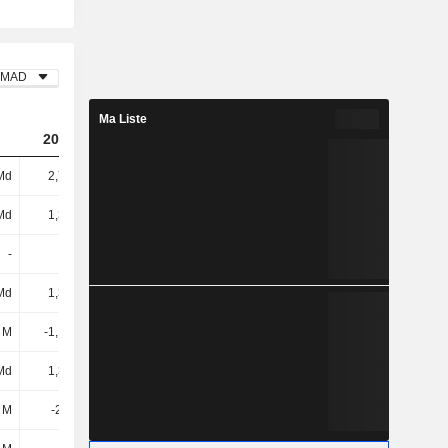
MAD
Ma Liste
2022
2023
2024
Md
2,75 Md
3,48 Md
4,15 Md
Md
1,34 Md
1,38 Md
1,4 Md
-
-
-
-
Md
1,34 Md
1,38 Md
1,4 Md
 M
-1,17 Md
-2,47 Md
-1,85 Md
Md
1,39 Md
1,29 Md
4,11 Md
 M
-2,76 M
150 M
-107 M