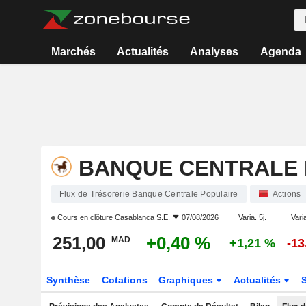
Marchés
Actualités
Analyses
Agenda
BANQUE CENTRALE 
Flux de Trésorerie Banque Centrale Populaire
Actions
Cours en clôture
Casablanca S.E.
07/08/2026
Varia. 5j.
Varia
251,00
+0,40 %
MAD
+1,21 %
-13
Synthèse
Cotations
Graphiques
Actualités