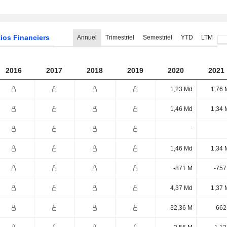
ios Financiers
Annuel
Trimestriel
Semestriel
YTD
LTM
2016
2017
2018
2019
2020
2021
1,23 Md
1,76 
1,46 Md
1,34 
-
1,46 Md
1,34 
-871 M
-757
4,37 Md
1,37 
-32,36 M
662