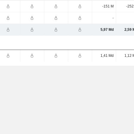
-151 M
-252
-
5,97 Md
2,59 
1,41 Md
1,12 