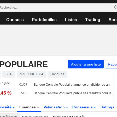
Conseils
Portefeuilles
Listes
Trading
Scr
POPULAIRE
Ajouter à une liste
Rapp
BCP
MA0000011884
Banques
. 1 janv.
01/07
Banque Centrale Populaire annonce un dividende annuel, payable le 20 juillet 2026
,45 %
15/05
Banque Centrale Populaire publie ses résultats pour le premier trimestre clos le 31 mars 2026
Société
Finances
Valorisation
Consensus
Ratings