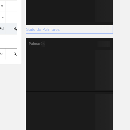
 M
775 M
-393 M
-234 M
-
-
-
-
Md
-4,82 Md
-6,77 Md
6,04 Md
Suite du Palmarès
Palmarès
Md
3,71 Md
1,34 Md
1,8 Md