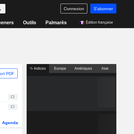
Connexion
S'abonner
eeners
Outils
Palmarès
Édition française
Indices
Europe
Amériques
Asie
ort PDF
CI
CI
Agenda
Secteur