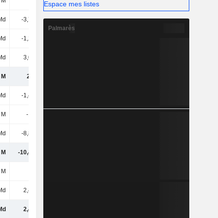
 M
470 k
1,54 M
9,28 M
Espace mes listes
Md
-3,71 Md
-1,34 Md
-1,8 Md
Palmarès
Md
-1,21 Md
-12,75 Md
-2,3 Md
Md
3,03 Md
2,3 Md
4,34 Md
 M
2,4 Md
-7,96 Md
7,95 Md
Md
-1,46 Md
-1,79 Md
-1,58 Md
 M
-144 M
601 M
562 M
Md
-8,82 Md
3,08 Md
476 M
 M
-10,42 Md
1,89 Md
-545 M
 M
-
-
-
Md
2,42 Md
-320 M
-1,13 Md
Md
2,42 Md
-320 M
-1,13 Md