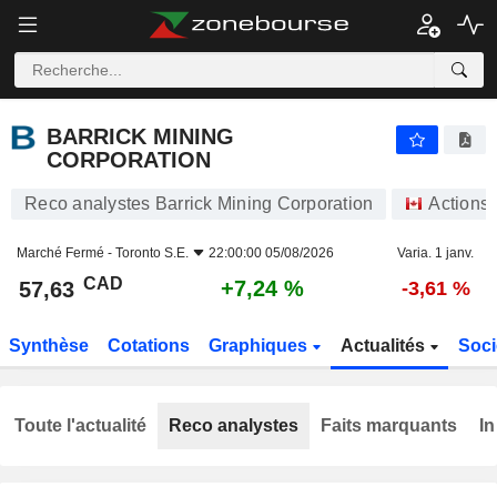
BARRICK MINING CORPORATION
57,63
$
+7,24 %
BARRICK MINING
CORPORATION
Reco analystes Barrick Mining Corporation
Actions
Marché Fermé -
Toronto S.E.
22:00:00 05/08/2026
Varia. 1 janv.
CAD
+7,24 %
57,63
-3,61 %
Synthèse
Cotations
Graphiques
Actualités
Soci
Toute l'actualité
Reco analystes
Faits marquants
In