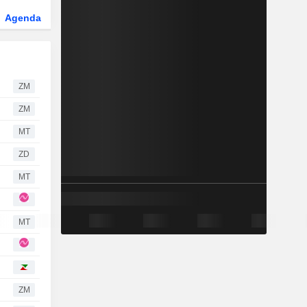
Agenda
Secteur
Dérivés
Fonds et ETFs
ZM
ZM
MT
ZD
MT
MT
ZM