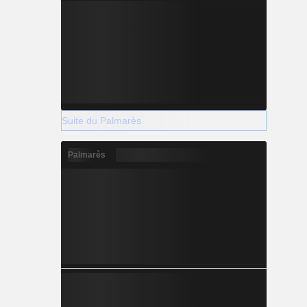
Suite du Palmarès
Palmarès