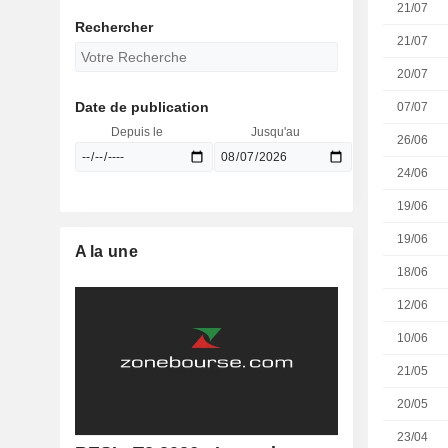
21/07
Rechercher
21/07
20/07
Date de publication
07/07
Depuis le
Jusqu'au
26/06
24/06
19/06
19/06
A la une
18/06
12/06
10/06
21/05
20/05
23/04