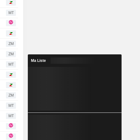
MT
ZM
ZM
Ma Liste
MT
ZM
MT
MT