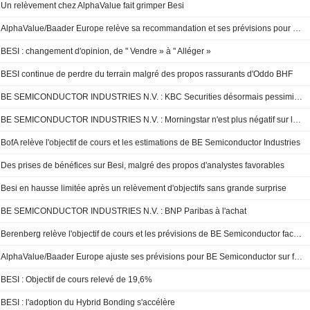
Un relèvement chez AlphaValue fait grimper Besi
AlphaValue/Baader Europe relève sa recommandation et ses prévisions pour BE Semiconductor Industries face à la demande soutenue de puces
BESI : changement d'opinion, de " Vendre » à " Alléger »
BESI continue de perdre du terrain malgré des propos rassurants d'Oddo BHF
BE SEMICONDUCTOR INDUSTRIES N.V. : KBC Securities désormais pessimiste
BE SEMICONDUCTOR INDUSTRIES N.V. : Morningstar n'est plus négatif sur le dossier
BofA relève l'objectif de cours et les estimations de BE Semiconductor Industries
Des prises de bénéfices sur Besi, malgré des propos d'analystes favorables
Besi en hausse limitée après un relèvement d'objectifs sans grande surprise
BE SEMICONDUCTOR INDUSTRIES N.V. : BNP Paribas à l'achat
Berenberg relève l'objectif de cours et les prévisions de BE Semiconductor face à l'optimisme sur la demande liée à l'IA
AlphaValue/Baader Europe ajuste ses prévisions pour BE Semiconductor sur fond d'investissements dans l'IA
BESI : Objectif de cours relevé de 19,6%
BESI : l'adoption du Hybrid Bonding s'accélère