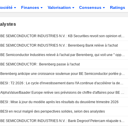
Société
Finances
Valorisation
Consensus
Ratings
alystes
BE SEMICONDUCTOR INDUSTRIES N.V. : KB Securities revoit son opinion et passe à neutre
BE SEMICONDUCTOR INDUSTRIES N.V. : Berenberg Bank relève à l'achat
BE Semiconductor Industries relevé à l'achat par Berenberg, qui voit une " opportunité » après la récente faiblesse du titre
BE SEMICONDUCTOR : Berenberg passe à l'achat
Berenberg anticipe une croissance soutenue pour BE Semiconductor portée par la demande en IA ; les prévisions sont ajustées
BESI : T2 2026 : Le cycle d'investissement dans l'IA continue d'accélérer la demande pour le packaging avancé
AlphaValue/Baader Europe relève ses prévisions de chiffre d'affaires pour BE Semiconductor après les résultats du deuxième trimestre
BESI : Mise à jour du modèle après les résultats du deuxième trimestre 2026
BESI en recul malgré des perspectives solides, selon des analystes
BE SEMICONDUCTOR INDUSTRIES N.V. : Bank Degroof Petercam réajuste son opinion à neutre