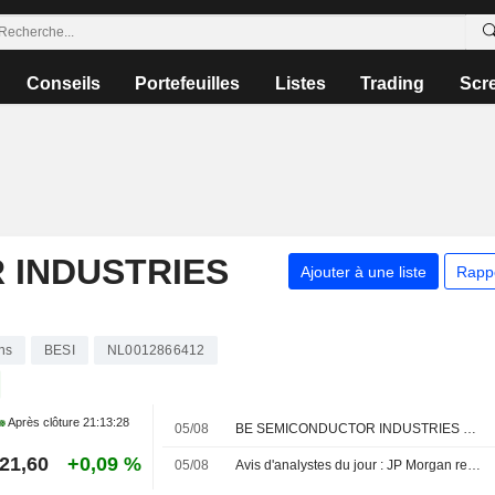
Conseils
Portefeuilles
Listes
Trading
Scr
 INDUSTRIES
Ajouter à une liste
Rapp
ns
BESI
NL0012866412
Après clôture
21:13:28
05/08
BE SEMICONDUCTOR INDUSTRIES N.V. : KB Securities revoit son opinion et passe à neutre
21,60
+0,09 %
05/08
Avis d'analystes du jour : JP Morgan repasse positif sur Nexans, nouveaux suivis sur Assystem et GTT