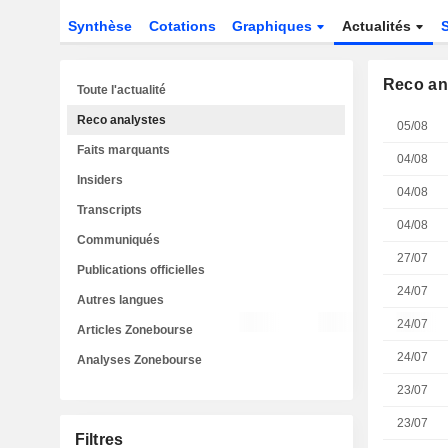
Synthèse
Cotations
Graphiques
Actualités
Reco an
Toute l'actualité
Reco analystes
05/08
Faits marquants
04/08
Insiders
04/08
Transcripts
04/08
Communiqués
27/07
Publications officielles
24/07
Autres langues
24/07
Articles Zonebourse
24/07
Analyses Zonebourse
23/07
23/07
Filtres