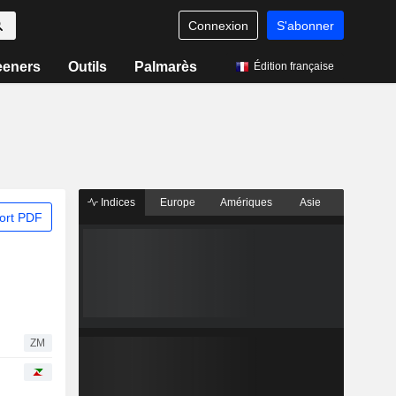
Connexion
S'abonner
eeners
Outils
Palmarès
Édition française
Indices
Europe
Amériques
Asie
ort PDF
ZM