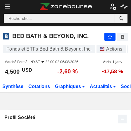
BED BATH & BEYOND, INC.
4,500
$
-2,60 %
BED BATH & BEYOND, INC.
Fonds et ETFs Bed Bath & Beyond, Inc.
Actions
Marché Fermé -
NYSE
22:00:02 06/08/2026
Varia. 1 janv.
USD
-2,60 %
4,500
-17,58 %
Synthèse
Cotations
Graphiques
Actualités
Soci
Profil Société