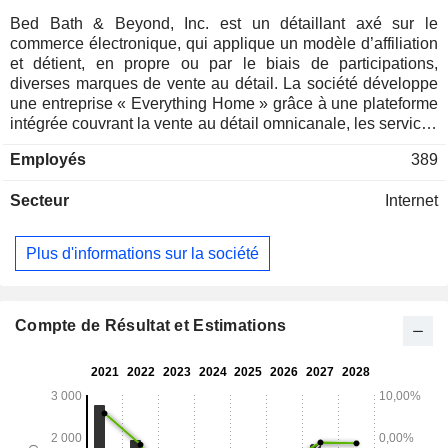
Bed Bath & Beyond, Inc. est un détaillant axé sur le
commerce électronique, qui applique un modèle d’affiliation
et détient, en propre ou par le biais de participations,
diverses marques de vente au détail. La société développe
une entreprise « Everything Home » grâce à une plateforme
intégrée couvrant la vente au détail omnicanale, les services
à domicile, ainsi que les produits et services. Les marques
Employés
389
de la société comprennent Bed Bath & Beyond, buybuy
BABY, Overstock et Kirkland’s. Elle investit également dans
Secteur
Internet
des infrastructures de données et de blockchain
différenciées, qu’elle exploite, notamment tZERO et
GrainChain, qui améliorent la transparence, l’efficacité et la
Plus d'informations sur la société
liquidité dans les services financiers, les chaînes
d’approvisionnement et les actifs du monde réel. Ensemble,
ses marques de vente au détail, ses plateformes
numériques, ses services financiers et de protection, ainsi
Compte de Résultat et Estimations
que ses investissements technologiques forment un
système connecté conçu pour défendre les intérêts des
consommateurs. Par l’intermédiaire de sa marque Bed Bath
& Beyond, elle propose une vaste gamme de produits pour
la maison. Par l’intermédiaire de sa marque Overstock, elle
propose une gamme de produits à prix réduits. Elle détient