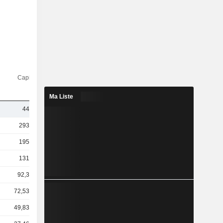
Capi.($)
Ma Liste
442 M
293 Md
195 Md
131 Md
92,3 Md
72,53 Md
49,83 Md