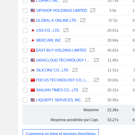
COPART, INC.
18.75x
2
VIPSHOP HOLDINGS LIMITED
5.8x
1
GLOBAL-E ONLINE LTD.
37.5x
6
USS CO., LTD.
20.61x
4
MERCARI, INC.
28.94x
6
EAST BUY HOLDING LIMITED
40.82x
3
GIGACLOUD TECHNOLOGY INC.
11.95x
SILICON2 CO., LTD.
11.31x
FOCUS TECHNOLOGY CO., LTD.
19.02x
3
SAILVAN TIMES CO., LTD.
20.31x
3
LIQUIDITY SERVICES, INC.
35.95x
Moyenne
22,36x
5
Moyenne pondérée par Capi.
33,27x
6
Commerce en ligne et services d'enchères