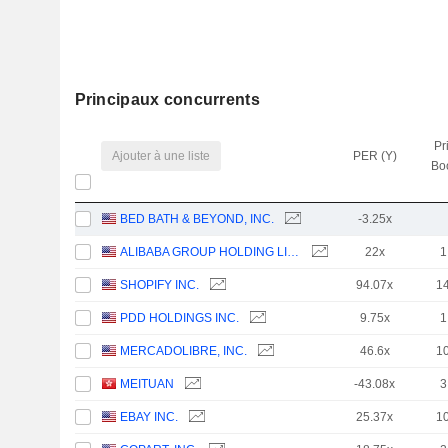
Principaux concurrents
Pr
Ajouter à une liste
PER (Y)
Bo
BED BATH & BEYOND, INC.
-3.25x
ALIBABA GROUP HOLDING LIMITED
22x
1
SHOPIFY INC.
94.07x
1
PDD HOLDINGS INC.
9.75x
1
MERCADOLIBRE, INC.
46.6x
1
MEITUAN
-43.08x
3
EBAY INC.
25.37x
1