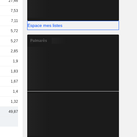
27,46 Md
7,53 Md
7,11 Md
Espace mes listes
5,72 Md
Palmarès
5,27 Md
2,85 Md
1,9 Md
1,83 Md
1,67 Md
1,4 Md
1,32 Md
49,87 Md