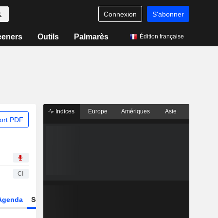
Connexion
S'abonner
eeners
Outils
Palmarès
Édition française
Indices
Europe
Amériques
Asie
ort PDF
CI
Agenda
Secteur
Dérivés
Fonds et ETFs