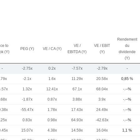
Rendement
ice to
VE /
VE / EBIT
du
PEG (Y)
VE / CA (Y)
ok (Y)
EBITDA (Y)
(Y)
dividende
(Y)
-
-2.75x
0.2x
-7.57x
-2.79x
-
.79x
-2.1x
1.6x
11.29x
20.58x
0,85 %
4.57x
1.32x
12.41x
67.1x
68.04x
-.--%
.68x
-1.87x
0.87x
3.88x
3.9x
-.--%
0.38x
-55.47x
1.78x
17.43x
24.49x
-.--%
.25x
0.83x
0.98x
64.93x
-42.63x
-.--%
0.45x
15.07x
4.38x
14.59x
16.04x
1,1 %