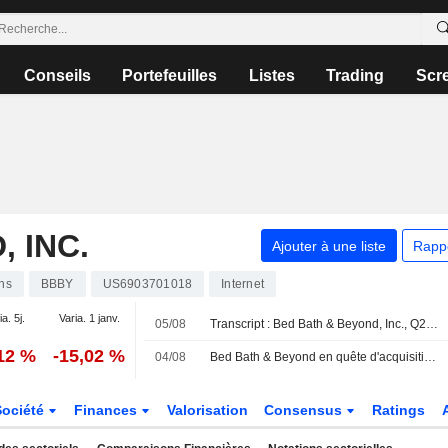
Conseils
Portefeuilles
Listes
Trading
Scr
 INC.
Ajouter à une liste
Rapp
ns
BBBY
US6903701018
Internet
ia. 5j.
Varia. 1 janv.
05/08
Transcript : Bed Bath & Beyond, Inc., Q2 2026 Earnings Call, Aug 04, 2026
,12 %
-15,02 %
04/08
Bed Bath & Beyond en quête d'acquisitions
Société
Finances
Valorisation
Consensus
Ratings