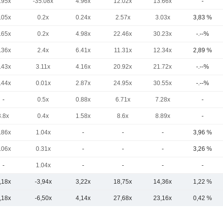
.95x
-35.08x
4.96x
12.02x
13.66x
-
.05x
0.2x
0.24x
2.57x
3.03x
3,83 %
.65x
0.2x
4.98x
22.46x
30.23x
-.--%
.36x
2.4x
6.41x
11.31x
12.34x
2,89 %
.43x
3.11x
4.16x
20.92x
21.72x
-.--%
.44x
0.01x
2.87x
24.95x
30.55x
-.--%
-
0.5x
0.88x
6.71x
7.28x
-
3.8x
0.4x
1.58x
8.6x
8.89x
-
.86x
1.04x
-
-
-
3,96 %
.06x
0.31x
-
-
-
3,26 %
-
1.04x
-
-
-
-
,18x
-3,94x
3,22x
18,75x
14,36x
1,22 %
,18x
-6,50x
4,14x
27,68x
23,16x
0,42 %