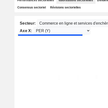
Performances sectorielles
Valorisations sectorielles
Dividen
Consensus sectoriel
Révisions sectorielles
Secteur:
Axe X: