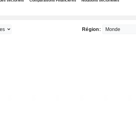
des sectoriels
Comparaisons Financières
Notations sectorielles
Région: