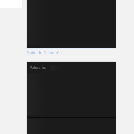
Suite du Palmarès
Palmarès