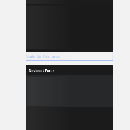
Suite du Palmarès
Devises / Forex