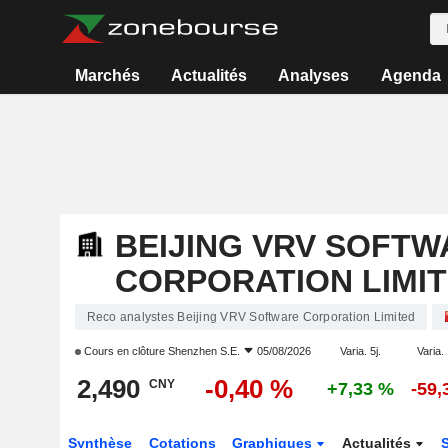
Marchés
Actualités
Analyses
Agenda
BEIJING VRV SOFTW
CORPORATION LIMI
Reco analystes Beijing VRV Software Corporation Limited
Cours en clôture
Shenzhen S.E.
05/08/2026
Varia. 5j.
Varia. 
2,490
-0,40 %
CNY
+7,33 %
-59,
Synthèse
Cotations
Graphiques
Actualités