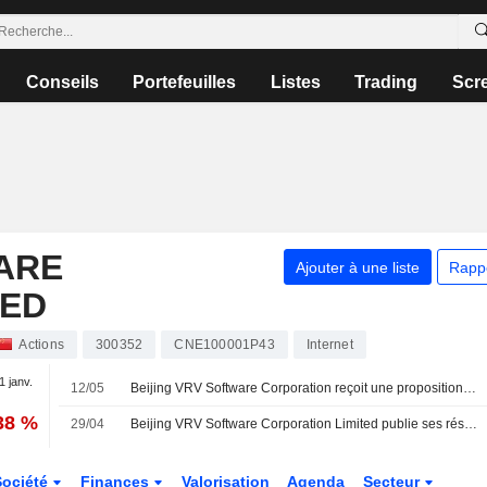
Conseils
Portefeuilles
Listes
Trading
Scr
ARE
Ajouter à une liste
Rapp
TED
Actions
300352
CNE100001P43
Internet
1 janv.
12/05
Beijing VRV Software Corporation reçoit une proposition d'actionnaire de la part de Hao Lin
38 %
29/04
Beijing VRV Software Corporation Limited publie ses résultats pour le premier trimestre clos le 31 mars 2026
Société
Finances
Valorisation
Agenda
Secteur