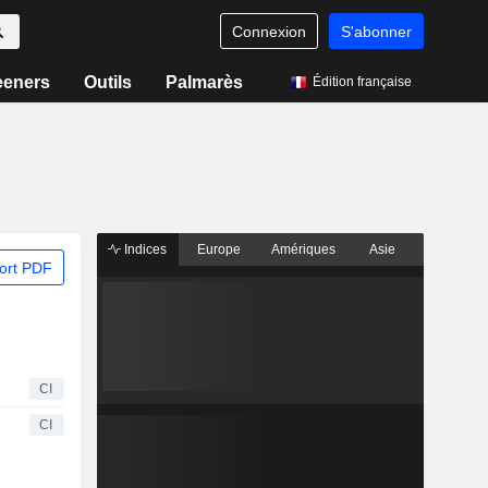
Connexion
S'abonner
eeners
Outils
Palmarès
Édition française
Indices
Europe
Amériques
Asie
ort PDF
CI
CI