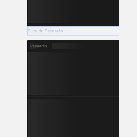
Suite du Palmarès
Palmarès