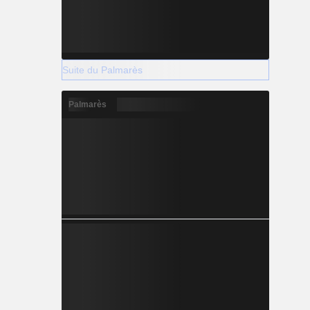
Suite du Palmarès
Palmarès