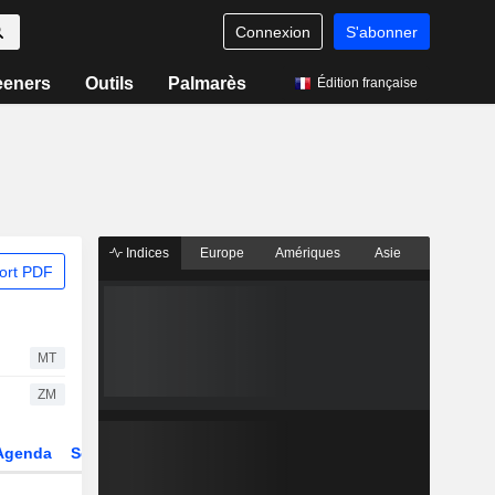
Connexion
S'abonner
eeners
Outils
Palmarès
Édition française
Indices
Europe
Amériques
Asie
ort PDF
MT
ZM
Agenda
Secteur
Dérivés
Fonds et ETFs