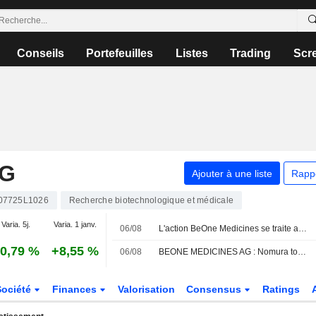
Conseils
Portefeuilles
Listes
Trading
Scr
AG
Ajouter à une liste
Rapp
07725L1026
Recherche biotechnologique et médicale
Varia. 5j.
Varia. 1 janv.
06/08
L'action BeOne Medicines se traite avec une décote par rapport à sa juste valeur, selon RBC
0,79 %
+8,55 %
06/08
BEONE MEDICINES AG : Nomura toujours positif
Société
Finances
Valorisation
Consensus
Ratings