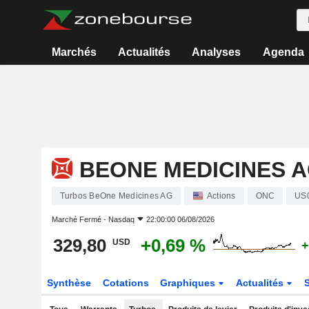
Marchés
Actualités
Analyses
Agenda
BEONE MEDICINES 
Turbos BeOne Medicines AG
Actions
ONC
US
Marché Fermé -
Nasdaq
22:00:00 06/08/2026
329,80
+0,69 %
USD
+
Synthèse
Cotations
Graphiques
Actualités