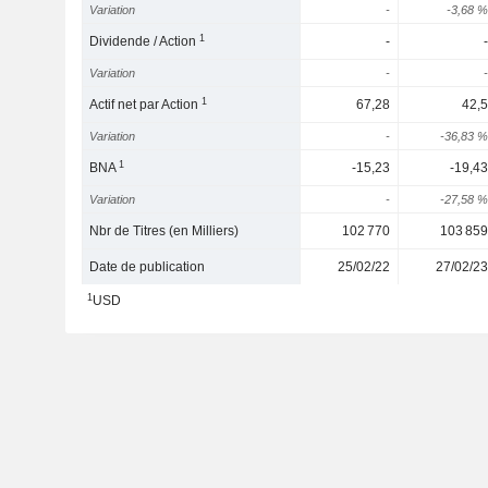
Variation
-
-3,68 %
1
Dividende / Action
-
-
Variation
-
-
1
Actif net par Action
67,28
42,5
Variation
-
-36,83 %
1
BNA
-15,23
-19,43
Variation
-
-27,58 %
Nbr de Titres (en Milliers)
102 770
103 859
Date de publication
25/02/22
27/02/23
1
USD