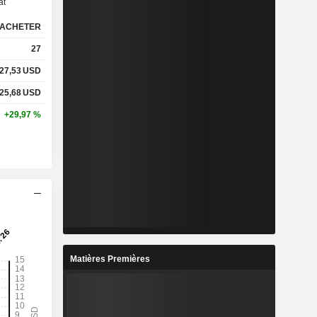
at
ACHETER
%
14,46 %
27
%
23,04 %
27,53
USD
25,68
USD
+29,97 %
-
-
-
-
%
4,24 %
%
16,31 %
%
22,68 %
Matières Premières
6
20,92