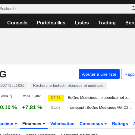
Conseils
Portefeuilles
Listes
Trading
Scr
AG
Ajouter à une liste
Rapp
S07725L1026
Recherche biotechnologique et médicale
Varia. 5j.
Varia. 1 janv.
04:48
BeOne Medicines : le bénéfice net bondit de 627 % au premier semestre, le titre recule de 5 %
0,10 %
+7,81 %
05/08
Transcript : BeOne Medicines AG, Q2 2026 Earnings Call, Aug 05, 2026
Société
Finances
Valorisation
Consensus
Ratings