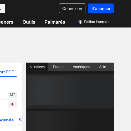
Connexion
S'abonner
eeners
Outils
Palmarès
Édition française
Indices
Europe
Amériques
Asie
ort PDF
MT
Agenda
Secteur
Dérivés
Fonds et ETFs