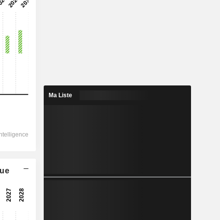
2028
8 534
12,99 %
2 210
Ma Liste
42,02 %
1 850
40 %
-44,94
1 904
que
40,52 %
1 605
41,44 %