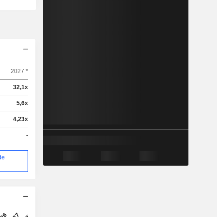
2027 *
32,1x
5,6x
4,23x
-
de