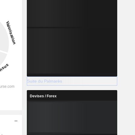
31,66 %
-
2028
%
25,99 %
Suite du Palmarès
%
21,92 %
Devises / Forex
%
22,55 %
%
19,05 %
%
18,69 %
s
%
98,08 %