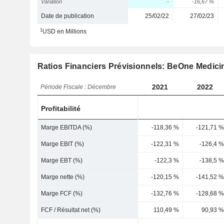
Variation
-
-16,67 %
Date de publication
25/02/22
27/02/23
1
USD en Millions
Ratios Financiers Prévisionnels: BeOne Medic
2021
2022
Période Fiscale : Décembre
Profitabilité
Marge EBITDA (%)
-118,36 %
-121,71 %
Marge EBIT (%)
-122,31 %
-126,4 %
Marge EBT (%)
-122,3 %
-138,5 %
Marge nette (%)
-120,15 %
-141,52 %
Marge FCF (%)
-132,76 %
-128,68 %
FCF / Résultat net (%)
110,49 %
90,93 %