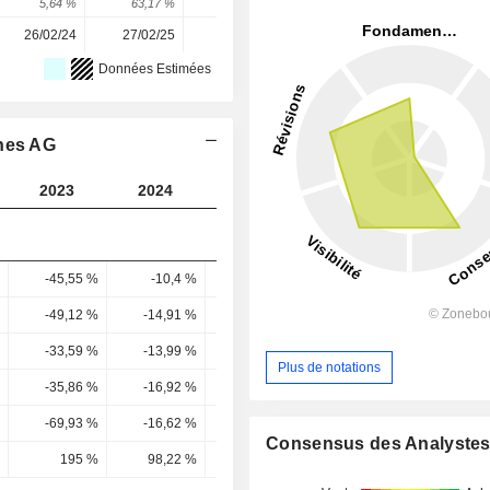
5,64 %
63,17 %
248,71 %
-23,66 %
69,87 %
26/02/24
27/02/25
26/02/26
-
-
Données Estimées
ines AG
2023
2024
2025
2026
2027
-45,55 %
-10,4 %
11,02 %
17,65 %
20,87 
-49,12 %
-14,91 %
8,37 %
15,13 %
17,76 
-33,59 %
-13,99 %
7,8 %
15,5 %
18,22 
Plus de notations
-35,86 %
-16,92 %
5,37 %
12,51 %
15,18 
-69,93 %
-16,62 %
17,63 %
10,65 %
16,01 
Consensus des Analyste
195 %
98,22 %
328,21 %
85,11 %
105,51 