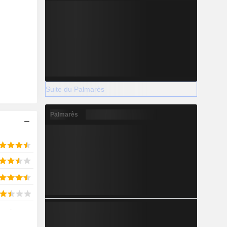
2028
-6 919
-29,84 %
Suite du Palmarès
-
Palmarès
2028
364,7
2,3 %
-
1 608