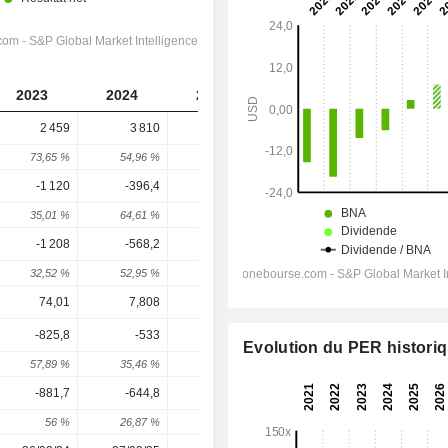
2023
2024
2025
2026
2027
2 459
3 810
5 343
6 746
7 553
73,65 %
54,96 %
40,23 %
26,25 %
11,97 %
-1 120
-396,4
588,8
1 087
1 556
35,01 %
64,61 %
248,53 %
84,53 %
43,24 %
-1 208
-568,2
447,1
1 071
1 322
32,52 %
52,95 %
178,69 %
139,58 %
23,36 %
74,01
7,808
-58,23
-41,41
-49,15
-825,8
-533
416,9
1 058
1 355
Evolution du PER histori
57,89 %
35,46 %
178,21 %
153,74 %
28,1 %
-881,7
-644,8
286,9
835,5
1 135
56 %
26,87 %
144,5 %
191,19 %
35,8 %