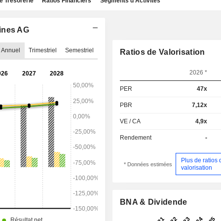
e Trésorerie
Ratios Financiers
Segments d'Activités
ines AG
Annuel
Trimestriel
Semestriel
Ratios de Valorisation
2026 *
PER
47x
PBR
7,12x
VE / CA
4,9x
Rendement
-
Plus de ratios 
* Données estimées
valorisation
BNA & Dividende