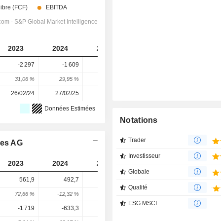
2023
2024
2025
2026
2027
-2 297
-1 609
-3 528
-4 164
-5 329
31,06 %
29,95 %
-119,27 %
-18,02 %
-27,98 %
26/02/24
27/02/25
26/02/26
-
-
Données Estimées
Notations
Trader
nes AG
Investisseur
2023
2024
2025
2026
2027
Globale
561,9
492,7
185,8
300,9
356,5
Qualité
72,66 %
-12,32 %
-62,28 %
61,89 %
18,49 %
ESG MSCI
-1 719
-633,3
941,7
719
1 221