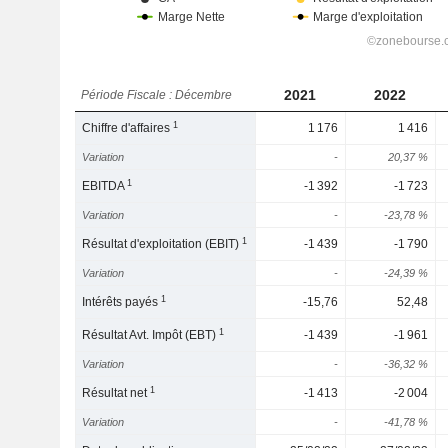
2021
2022
Période Fiscale : Décembre
1
Chiffre d'affaires
1 176
1 416
Variation
-
20,37 %
1
EBITDA
-1 392
-1 723
Variation
-
-23,78 %
1
Résultat d'exploitation (EBIT)
-1 439
-1 790
Variation
-
-24,39 %
1
Intérêts payés
-15,76
52,48
1
Résultat Avt. Impôt (EBT)
-1 439
-1 961
Variation
-
-36,32 %
1
Résultat net
-1 413
-2 004
Variation
-
-41,78 %