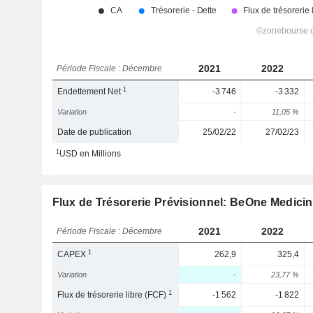
2021
2022
Période Fiscale : Décembre
1
Endettement Net
-3 746
-3 332
Variation
-
11,05 %
Date de publication
25/02/22
27/02/23
1
USD en Millions
Flux de Trésorerie Prévisionnel: BeOne Medici
2021
2022
Période Fiscale : Décembre
1
CAPEX
262,9
325,4
Variation
-
23,77 %
1
Flux de trésorerie libre (FCF)
-1 562
-1 822