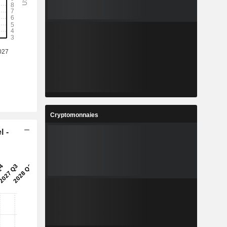
%
73,53 %
-
-
-
-
6
84,04
%
43,75 %
4
13,56
%
31,18 %
2
113 702
Cryptomonnaies
-
-
l -