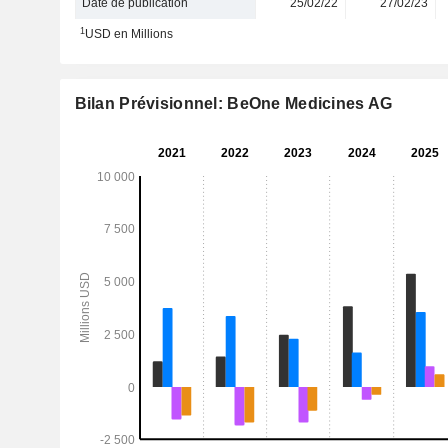
Date de publication
25/02/22
27/02/23
1
USD en Millions
Bilan Prévisionnel: BeOne Medicines AG