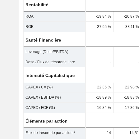
Rentabilité
ROA
-19,84 %
-26,87 %
ROE
-27,95 %
-38,11 %
Santé Financière
Leverage (Dette/EBITDA)
-
-
Dette / Flux de trésorerie libre
-
-
Intensité Capitalistique
CAPEX / CA (%)
22,35 %
22,98 %
CAPEX / EBITDA (%)
-18,89 %
-18,88 %
CAPEX / FCF (%)
-16,84 %
-17,86 %
Éléments par action
1
Flux de trésorerie par action
-14
-14,51