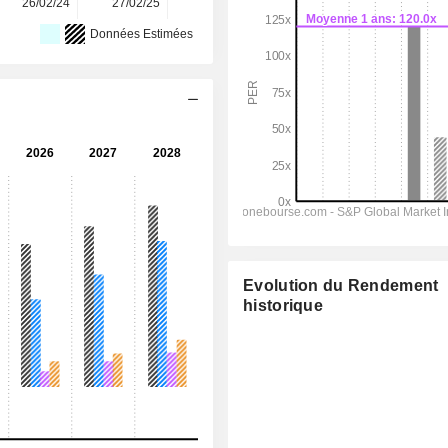
26/02/24
27/02/25
26/02/26
-
-
Données Estimées
Evolution du Rendement
historique