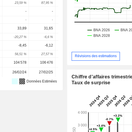
23,59 %
87,95 %
-
-
-11,5 
-
-
-
-
-
-
-
-
33,89
31,65
38,44
46,73
58,4
-20,27 %
-6,6 %
21,47 %
21,56 %
25,11 
-8,45
-6,12
2,53
7,443
10,3
56,51 %
27,57 %
141,34 %
194,19 %
38,89 
Révisions des estimations
104 578
106 476
110 658
113 702
113 70
26/02/24
27/02/25
26/02/26
-
Chiffre d'affaires trimestrie
Données Estimées
Taux de surprise