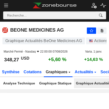
BEONE MEDICINES AG
348,27
$
+5,60 %
BEONE MEDICINES AG
Graphique Actualités BeOne Medicines AG
Actions
Marché Fermé -
Nasdaq
22:00:00 07/08/2026
Varia. 1 janv.
USD
+5,60 %
348,27
+14,63 %
Synthèse
Cotations
Graphiques
Actualités
Soci
Analyse Technique
Graphique Statique
Graphique Actualit