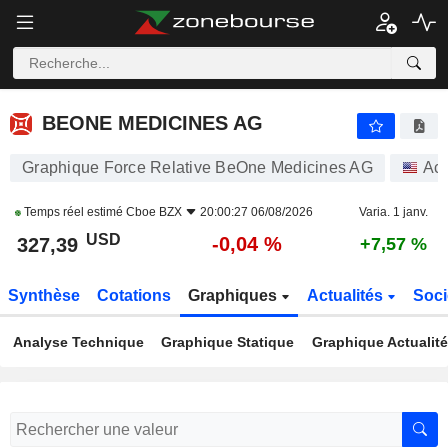
BEONE MEDICINES AG
327,39
$
-0,04 %
BEONE MEDICINES AG
Graphique Force Relative BeOne Medicines AG
Act
Temps réel estimé
Cboe BZX
20:00:27 06/08/2026
Varia. 1 janv.
USD
-0,04 %
327,39
+7,57 %
Synthèse
Cotations
Graphiques
Actualités
Soci
Analyse Technique
Graphique Statique
Graphique Actualit