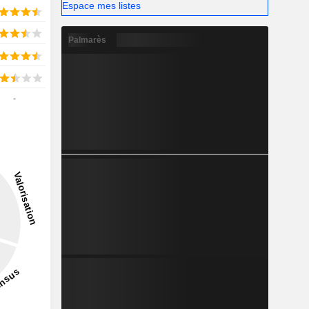
Espace mes listes
Palmarès
-