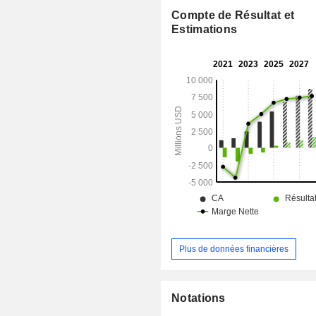
forte affinité et une spécificité de li
Compte de Résultat et
vis-à-vis de la PD-1. Il est conçu pou
Estimations
la liaison aux récepteurs Fc-ga
présents sur les macrophages, aidan
cellules immunitaires de l’organisme
et à combattre les tumeurs. Le port
produits en développement de l
comprend le Sonrotoclax, le Tarl
Zanidatamab, le Blinatumomab, le 
le BGB-R046, le BG-68501, le BG
BGB-43395, le Xaluritamig et d’autres
Plus de données financières
Notations