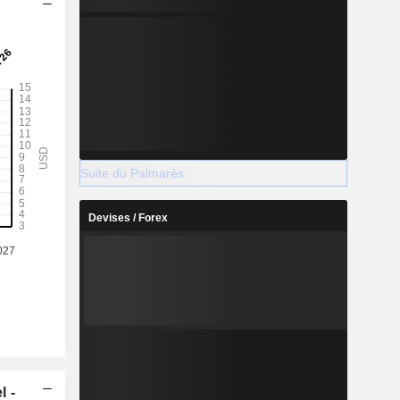
Suite du Palmarès
Devises / Forex
l -