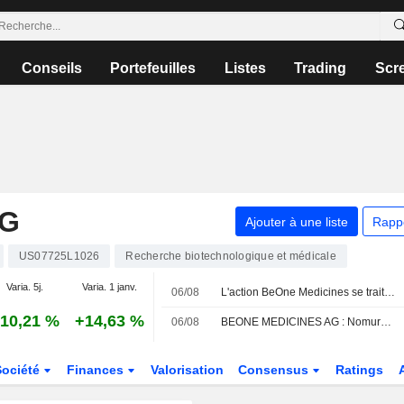
Conseils
Portefeuilles
Listes
Trading
Scr
AG
Ajouter à une liste
Rapp
US07725L1026
Recherche biotechnologique et médicale
Varia. 5j.
Varia. 1 janv.
06/08
L'action BeOne Medicines se traite avec une décote par rapport à sa juste valeur, selon RBC
10,21 %
+14,63 %
06/08
BEONE MEDICINES AG : Nomura toujours positif
Société
Finances
Valorisation
Consensus
Ratings