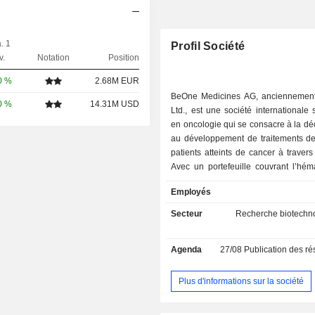
. 1
Profil Société
v.
Notation
Position
0 %
2.68M EUR
BeOne Medicines AG, anciennemen
0 %
14.31M USD
Ltd., est une société internationale 
en oncologie qui se consacre à la dé
au développement de traitements de
patients atteints de cancer à traver
Avec un portefeuille couvrant l’hém
les tumeurs solides, la société se 
Employés
développement d’un pipeline div
traitements innovants. Ses 
Secteur
Recherche biotechno
comprennent Brukinsa, Tevimbra et 
Brukinsa est un inhibiteur de la tyro
Agenda
27/08
Publication des résultat
de Bruton (BTK) à petites molécules,
par voie orale. Tevimbra est un
monoclonal humanisé de type immun
Plus d'informations sur la société
G4 (IgG4) dirigé contre la protéine
cellulaire programmée (PD-1), prés