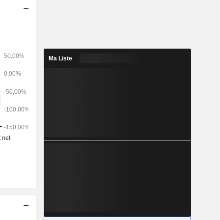
aison élevée
r minimiser
mma (Fcy)
t ainsi les
 à détecter
efeuille de
Ma Liste
a société
atamab, le
BGB-26808,
-C9074, le
.