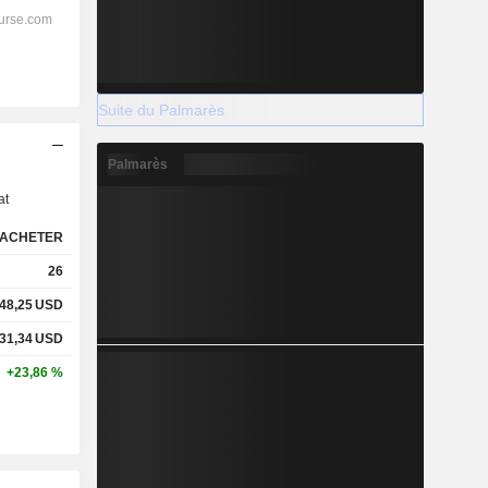
Suite du Palmarès
s
Palmarès
at
ACHETER
26
48,25
USD
31,34
USD
+23,86 %