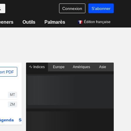
Connexion
S'abonner
eeners
Outils
Palmarès
Édition française
Indices
Europe
Amériques
Asie
ort PDF
MT
ZM
Agenda
Secteur
Dérivés
Fonds et ETFs