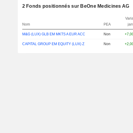
2
Fonds positionnés sur BeOne Medicines AG
Varia
Nom
PEA
jan
M&G (LUX) GLB EM MKTS A EUR ACC
Non
+7,0
CAPITAL GROUP EM EQUITY (LUX) Z
Non
+2,0