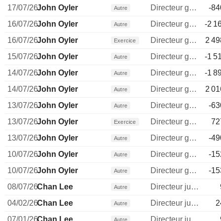
17/07/26
John Oyler
Directeur general
-84
Autre
16/07/26
John Oyler
Directeur general
-2 1
Autre
16/07/26
John Oyler
Directeur general
2 49
Exercice
15/07/26
John Oyler
Directeur general
-1 5
Autre
14/07/26
John Oyler
Directeur general
-1 8
Autre
14/07/26
John Oyler
Directeur general
2 01
Autre
13/07/26
John Oyler
Directeur general
-63
Autre
13/07/26
John Oyler
Directeur general
72
Exercice
13/07/26
John Oyler
Directeur general
-49
Autre
10/07/26
John Oyler
Directeur general
-15
Autre
10/07/26
John Oyler
Directeur general
-15
Autre
08/07/26
Chan Lee
Directeur juridique
Autre
04/02/26
Chan Lee
Directeur juridique
2
Autre
07/01/26
Chan Lee
Directeur juridique
Autre