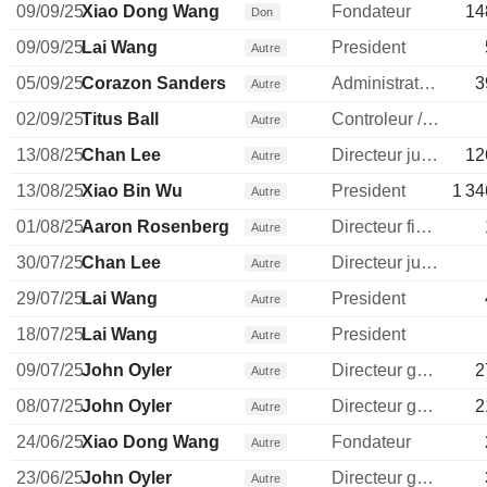
09/09/25
Xiao Dong Wang
Fondateur
14
Don
09/09/25
Lai Wang
President
Autre
05/09/25
Corazon Sanders
Administrateur
3
Autre
02/09/25
Titus Ball
Controleur / auditeur
Autre
13/08/25
Chan Lee
Directeur juridique
12
Autre
13/08/25
Xiao Bin Wu
President
1 34
Autre
01/08/25
Aaron Rosenberg
Directeur financier
Autre
30/07/25
Chan Lee
Directeur juridique
Autre
29/07/25
Lai Wang
President
Autre
18/07/25
Lai Wang
President
Autre
09/07/25
John Oyler
Directeur general
2
Autre
08/07/25
John Oyler
Directeur general
2
Autre
24/06/25
Xiao Dong Wang
Fondateur
Autre
23/06/25
John Oyler
Directeur general
Autre