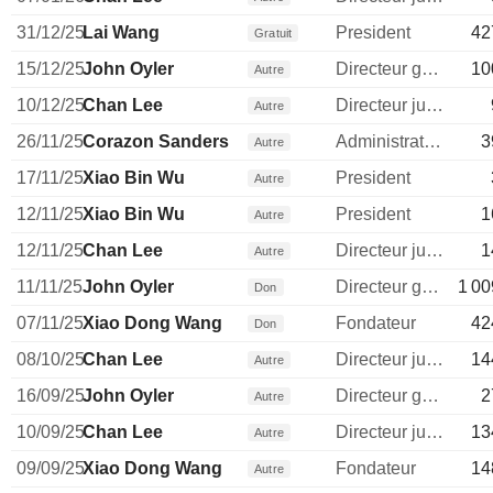
31/12/25
Lai Wang
President
42
Gratuit
15/12/25
John Oyler
Directeur general
10
Autre
10/12/25
Chan Lee
Directeur juridique
Autre
26/11/25
Corazon Sanders
Administrateur
3
Autre
17/11/25
Xiao Bin Wu
President
Autre
12/11/25
Xiao Bin Wu
President
1
Autre
12/11/25
Chan Lee
Directeur juridique
1
Autre
11/11/25
John Oyler
Directeur general
1 00
Don
07/11/25
Xiao Dong Wang
Fondateur
42
Don
08/10/25
Chan Lee
Directeur juridique
14
Autre
16/09/25
John Oyler
Directeur general
2
Autre
10/09/25
Chan Lee
Directeur juridique
13
Autre
09/09/25
Xiao Dong Wang
Fondateur
14
Autre