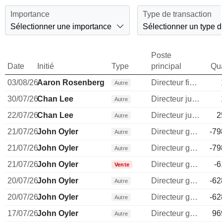
Importance
Type de transaction
Sélectionner une importance
Sélectionner un type d
Poste
Date
Initié
Type
principal
Qua
03/08/26
Aaron Rosenberg
Directeur financier
Autre
30/07/26
Chan Lee
Directeur juridique
Autre
22/07/26
Chan Lee
Directeur juridique
2
Autre
21/07/26
John Oyler
Directeur general
-79
Autre
21/07/26
John Oyler
Directeur general
-79
Autre
21/07/26
John Oyler
Directeur general
-6
Vente
20/07/26
John Oyler
Directeur general
-62
Autre
20/07/26
John Oyler
Directeur general
-62
Autre
17/07/26
John Oyler
Directeur general
96
Autre