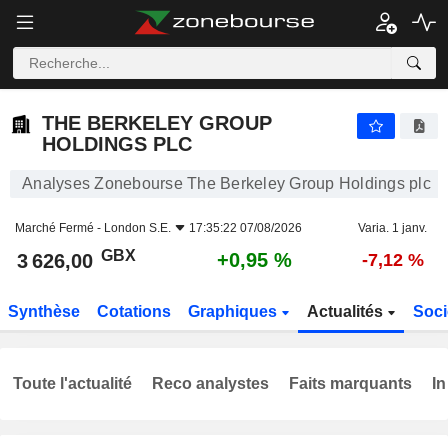
THE BERKELEY GROUP HOLDINGS PLC
3 626,00
p
+0,95 %
THE BERKELEY GROUP
HOLDINGS PLC
Analyses Zonebourse The Berkeley Group Holdings plc
Marché Fermé -
London S.E.
17:35:22 07/08/2026
Varia. 1 janv.
GBX
+0,95 %
3 626,00
-7,12 %
Synthèse
Cotations
Graphiques
Actualités
Soci
Toute l'actualité
Reco analystes
Faits marquants
In