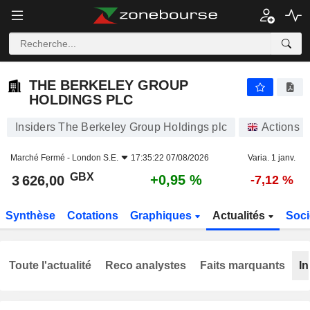
THE BERKELEY GROUP HOLDINGS PLC
3 626,00
p
+0,95 %
THE BERKELEY GROUP
HOLDINGS PLC
Insiders The Berkeley Group Holdings plc
Actions
Marché Fermé -
London S.E.
17:35:22 07/08/2026
Varia. 1 janv.
GBX
+0,95 %
3 626,00
-7,12 %
Synthèse
Cotations
Graphiques
Actualités
Soci
Toute l'actualité
Reco analystes
Faits marquants
In