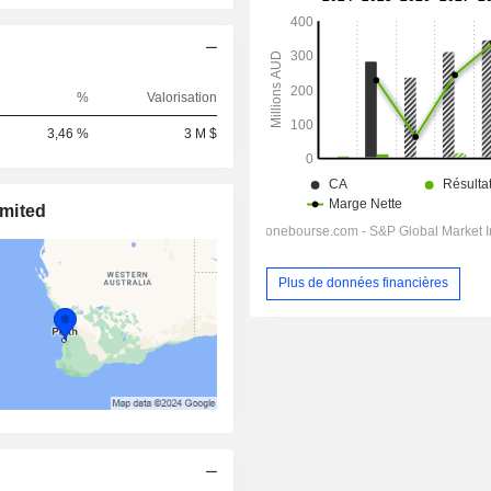
%
Valorisation
3,46 %
3 M $
imited
Plus de données financières