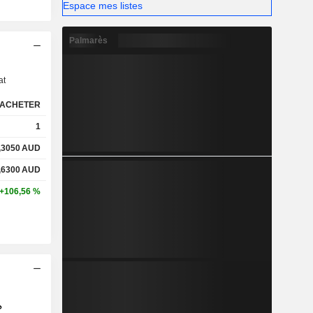
Espace mes listes
Palmarès
s
at
ACHETER
1
,3050
AUD
,6300
AUD
+106,56 %