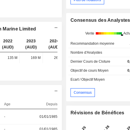
Consensus des Analyste
 Marine Limited
Vente
Ach
2022
2023
2024
2025
Recommandation moyenne
(AUD)
(AUD)
(AUD)
(AUD)
Nombre d'Analystes
135 M
169 M
269 M
283 M
Dernier Cours de Cloture
0
Objectif de cours Moyen
0
Ecart / Objectif Moyen
Consensus
Age
Depuis
Révisions de Bénéfices
-
01/01/1985
-
01/01/1985