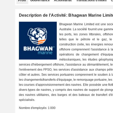
Profil
Gouvernance
Actionnariat
Transactions d'initiés
C
Description de l'Activité: Bhagwan Marine Limi
Bhagwan Marine Limited est une soci
Australie. La société fournit une gamm
les ports, les zones littorales, offsh
telles que le pétrole et le gaz, le
construction civile, les énergies reno
offshore comprennent l'assistance à l
opérations de changement d'équipa
métocéaniques, les études géophysiq
services d'hébergement offshore, l'assistance au démantèlement, les 
l'enlèvement des FPSO, les services d'assistance aux champs pétroli
côtier et autres. Ses services portuaires comprennent le soutien à l
les changements/transferts d'équipage, le remorquage portuaire, les b
les courses d'approvisionnement des navires. Elle possède une flo
divers types de navires, y compris des navires de support de plong
des navires utilitaires, des barges et des bateaux de transfert d'
spécialisés.
Nombre d'employés:
1 000