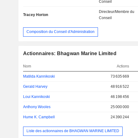
Conseil
Directeur/Membre du
Tracey Horton
Conseil
Composition du Conseil d'Administration
Actionnaires: Bhagwan Marine Limited
Nom
Actions
Matilda Kannikoski
73 635 669
Gerald Harvey
48 916 522
Loui Kannikoski
46 198 456
Anthony Wooles
25 000 000
Hume K. Campbell
24 390 244
Liste des actionnaires de BHAGWAN MARINE LIMITED