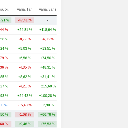
ia. 5j.
Varia. 1an
Varia. 3ans
Capi.($)
,91 %
-47,41 %
-
81,25 M
,44 %
+24,81 %
+118,64 %
41,19 Md
,58 %
-8,77 %
-4,06 %
17,83 Md
,24 %
+5,03 %
+13,51 %
8,99 Md
,79 %
+6,56 %
+74,50 %
8,16 Md
,36 %
-4,35 %
+48,31 %
8,1 Md
,85 %
+8,62 %
+31,41 %
7,87 Md
,27 %
-4,21 %
+215,60 %
6,85 Md
,93 %
+24,42 %
+100,28 %
5,92 Md
,00 %
-15,48 %
+2,90 %
4,53 Md
,50 %
-1,08 %
+66,79 %
10,95 Md
,60 %
+9,48 %
+75,53 %