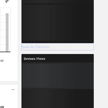
Suite du Palmarès
Devises / Forex