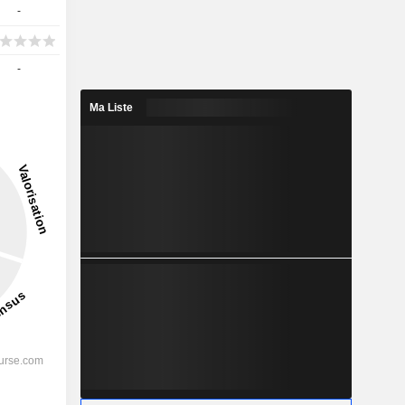
-
-
Ma Liste