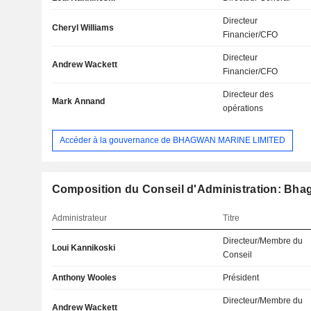
Directeur
Cheryl Williams
Financier/CFO
Directeur
Andrew Wackett
Financier/CFO
Directeur des
Mark Annand
opérations
Accéder à la gouvernance de BHAGWAN MARINE LIMITED
Composition du Conseil d'Administration: Bha
Administrateur
Titre
Directeur/Membre du
Loui Kannikoski
Conseil
Anthony Wooles
Président
Directeur/Membre du
Andrew Wackett