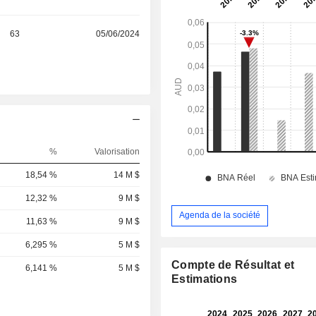
63
05/06/2024
%
Valorisation
18,54 %
14 M $
12,32 %
9 M $
Agenda de la société
11,63 %
9 M $
6,295 %
5 M $
Compte de Résultat et
6,141 %
5 M $
Estimations