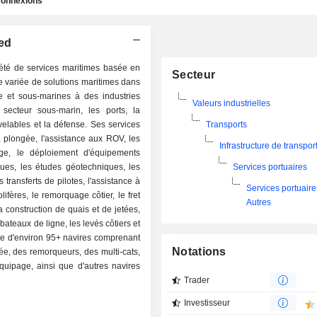
onnexions
ted
été de services maritimes basée en
Secteur
e variée de solutions maritimes dans
ore et sous-marines à des industries
Valeurs industrielles
 secteur sous-marin, les ports, la
uvelables et la défense. Ses services
Transports
a plongée, l'assistance aux ROV, les
Infrastructure de transpor
ge, le déploiement d'équipements
ues, les études géotechniques, les
Services portuaires
transferts de pilotes, l'assistance à
Services portuaire
fères, le remorquage côtier, le fret
Autres
a construction de quais et de jetées,
ateaux de ligne, les levés côtiers et
tte d'environ 95+ navires comprenant
Notations
ée, des remorqueurs, des multi-cats,
équipage, ainsi que d'autres navires
Trader
Investisseur