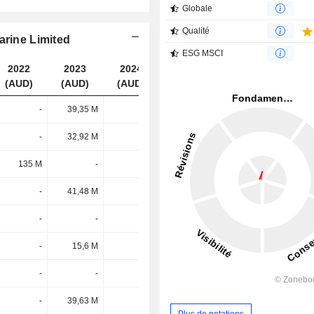
Globale
Qualité
arine Limited
ESG MSCI
2022
2023
2024
2025
(AUD)
(AUD)
(AUD)
(AUD)
-
39,35 M
-
113 M
-
32,92 M
-
84,09 M
135 M
-
-
-
-
41,48 M
-
56,35 M
-
-
-
26,45 M
-
15,6 M
-
-
-
-
-
3,27 M
-
39,63 M
-
-
Plus de notations