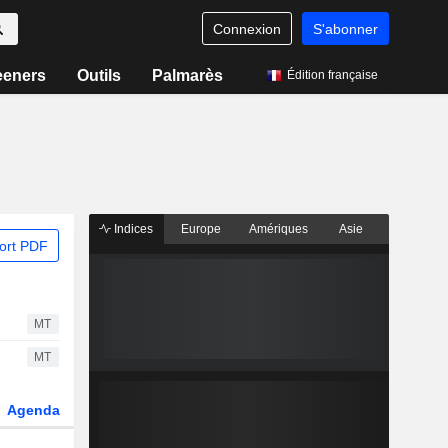
Connexion
S'abonner
eeners
Outils
Palmarès
Édition française
Indices
Europe
Amériques
Asie
ort PDF
MT
MT
Agenda
Secteur
Dérivés