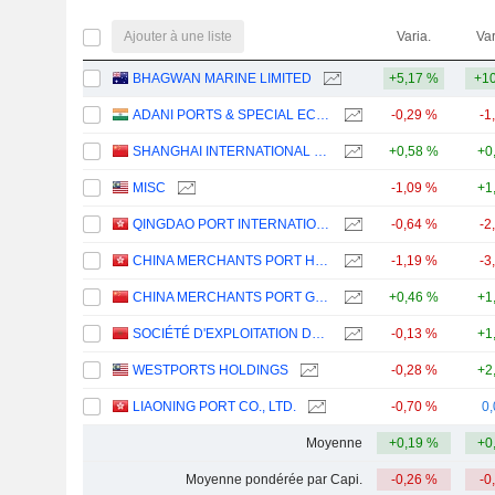
Ajouter à une liste
Varia.
Var
BHAGWAN MARINE LIMITED
+5,17 %
+10
ADANI PORTS & SPECIAL ECONOMIC ZONE LIMITED
-0,29 %
-1
SHANGHAI INTERNATIONAL PORT (GROUP) CO., LTD.
+0,58 %
+0
MISC
-1,09 %
+1
QINGDAO PORT INTERNATIONAL CO., LTD.
-0,64 %
-2
CHINA MERCHANTS PORT HOLDINGS COMPANY LIMITED
-1,19 %
-3
CHINA MERCHANTS PORT GROUP CO., LTD.
+0,46 %
+1
SOCIÉTÉ D'EXPLOITATION DES PORTS
-0,13 %
+1
WESTPORTS HOLDINGS
-0,28 %
+2
LIAONING PORT CO., LTD.
-0,70 %
0
Moyenne
+0,19 %
+0
Moyenne pondérée par Capi.
-0,26 %
-0