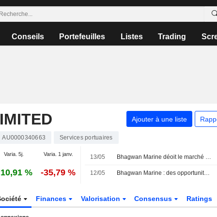
Conseils
Portefeuilles
Listes
Trading
Scr
IMITED
Ajouter à une liste
Rapp
AU0000340663
Services portuaires
Varia. 5j.
Varia. 1 janv.
13/05
Bhagwan Marine déoit le marché avec des résultats inférieurs aux attentes pour son cœur de métier, selon Euroz Hartleys
10,91 %
-35,79 %
12/05
Bhagwan Marine : des opportunités subsistent malgré la révision des perspectives, selon Euroz Hartleys
Société
Finances
Valorisation
Consensus
Ratings