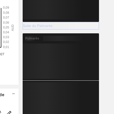
Suite du Palmarès
Palmarès
 de