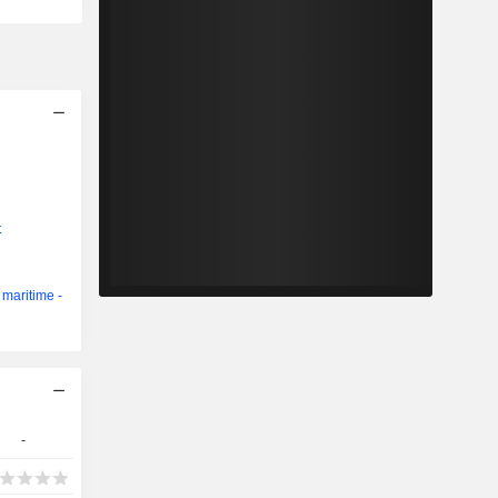
t
 maritime -
-