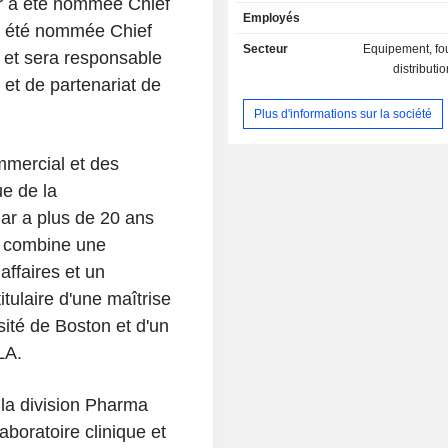
r a été nommée Chief
risques, la détection précoce, l
Employés
traitement ainsi que le suivi de la 
 a été nommée Chief
groupe dispose du système Idylla pe
Secteur
Equipement, fou
4 et sera responsable
délivrer des résultats dans un dél
distributi
et de partenariat de
entre 35 et 150 minutes.
Plus d'informations sur la société
mercial et des
ue de la
ar a plus de 20 ans
et combine une
affaires et un
itulaire d'une maîtrise
sité de Boston et d'un
LA.
 la division Pharma
boratoire clinique et