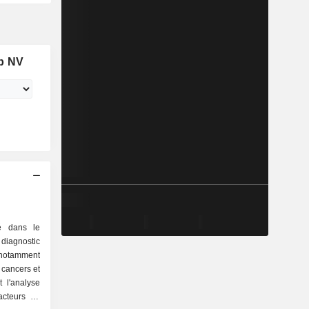
up NV
sé dans le
iagnostic
 notamment
 cancers et
 l'analyse
acteurs de