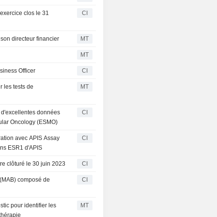
exercice clos le 31
CI
son directeur financier
MT
MT
iness Officer
CI
 les tests de
MT
 d'excellentes données
CI
cular Oncology (ESMO)
ration avec APIS Assay
CI
ions ESR1 d'APIS
re clôturé le 30 juin 2023
CI
d (MAB) composé de
CI
tic pour identifier les
MT
thérapie