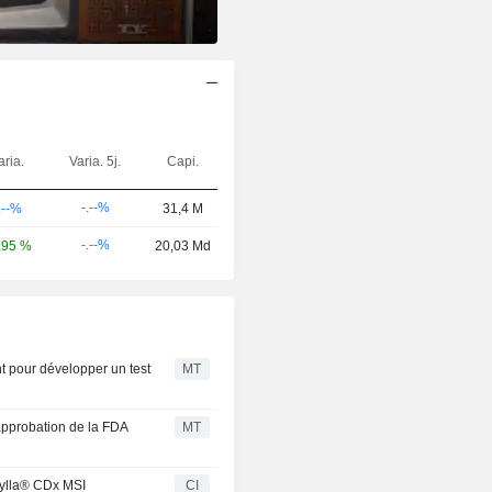
aria.
Varia. 5j.
Capi.
-.--%
.--%
31,4 M
-.--%
,95 %
20,03 Md
nt pour développer un test
MT
l’approbation de la FDA
MT
Idylla® CDx MSI
CI