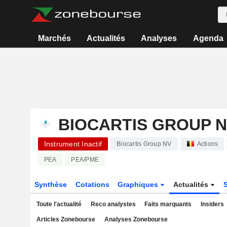
Marchés
Actualités
Analyses
Agenda
BIOCARTIS GROUP 
Instrument Inactif
Biocartis Group NV
Actions
PEA
PEA/PME
Synthèse
Cotations
Graphiques
Actualités
Toute l'actualité
Reco analystes
Faits marquants
Insiders
Articles Zonebourse
Analyses Zonebourse