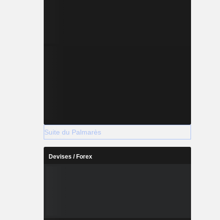
Suite du Palmarès
Devises / Forex