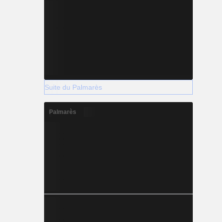
Suite du Palmarès
Palmarès