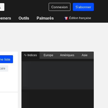
Connexion
S'abonner
eeners
Outils
Palmarès
Édition française
Indices
Europe
Amériques
Asie
ne liste
cale