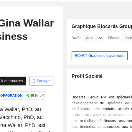
Gina Wallar
Graphique Biocartis Gro
siness
Durée
Période
BCART: Graphique dynamique
Profil Société
 à vos sources
Partager
CORPORATION
+0,95 %
Biocartis Group NV est spéciali
développement de systèmes de d
a Wallar, PhD, au
moléculaire. Les produits, utilisés
dans les domaines du traitement des
 Vacchino, PhD, au
des maladies infectieuses, assurent
na Wallar, PhD, est
des biomolécules associées aux f