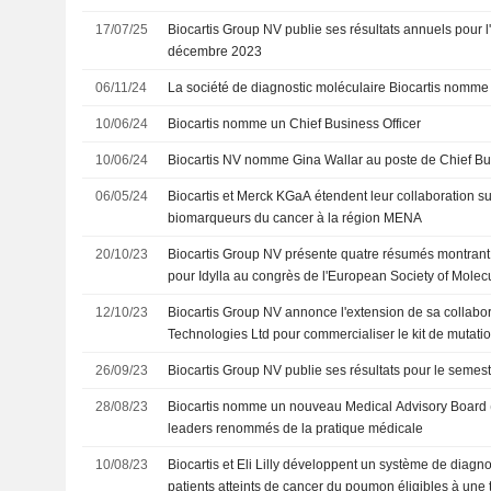
17/07/25
Biocartis Group NV publie ses résultats annuels pour l'
décembre 2023
06/11/24
La société de diagnostic moléculaire Biocartis nomme 
10/06/24
Biocartis nomme un Chief Business Officer
10/06/24
Biocartis NV nomme Gina Wallar au poste de Chief Bus
06/05/24
Biocartis et Merck KGaA étendent leur collaboration sur
biomarqueurs du cancer à la région MENA
20/10/23
Biocartis Group NV présente quatre résumés montrant
pour Idylla au congrès de l'European Society of Mole
12/10/23
Biocartis Group NV annonce l'extension de sa collabo
Technologies Ltd pour commercialiser le kit de mutat
26/09/23
Biocartis Group NV publie ses résultats pour le semest
28/08/23
Biocartis nomme un nouveau Medical Advisory Boar
leaders renommés de la pratique médicale
10/08/23
Biocartis et Eli Lilly développent un système de diagnos
patients atteints de cancer du poumon éligibles à une 