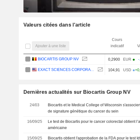
Valeurs citées dans l'article
Cours
Ajouter à une liste
indicatif
V
BIOCARTIS GROUP NV
0,2900
EUR
-
EXACT SCIENCES CORPORATION
104,91
USD
+0
Dernières actualités sur Biocartis Group NV
24/03
Biocartis et le Medical College of Wisconsin s'associe
de signature génétique du cancer du sein
16/09/25
Le test de Biocartis pour le cancer colorectal obtient 
américaine
15/09/25
Biocartis obtient l'approbation de la FDA pour le test 