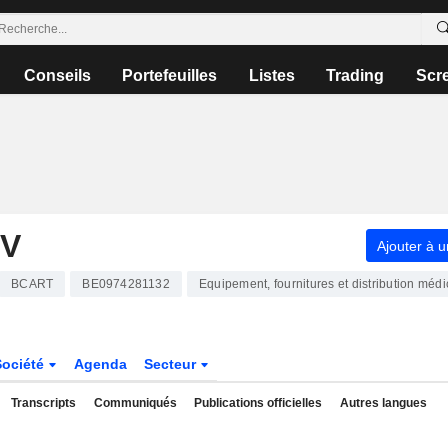
Conseils
Portefeuilles
Listes
Trading
Scr
NV
Ajouter à u
BCART
BE0974281132
Equipement, fournitures et distribution médi
Société
Agenda
Secteur
Transcripts
Communiqués
Publications officielles
Autres langues