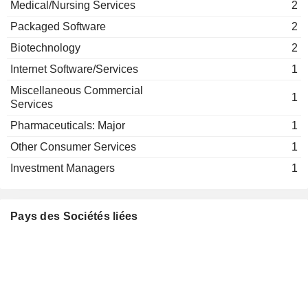
Medical/Nursing Services
2
Hilde Windels
Packaged Software
Packaged Software
2
Biotechnology
2
Internet Software/Services
1
Miscellaneous Commercial
1
Services
Pharmaceuticals: Major
1
Other Consumer Services
1
Investment Managers
1
Pays des Sociétés liées