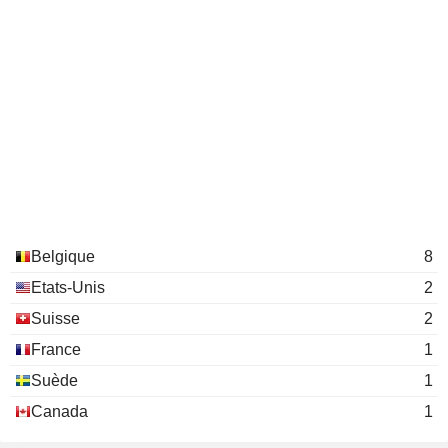
Belgique
8
Etats-Unis
2
Suisse
2
France
1
Suède
1
Canada
1