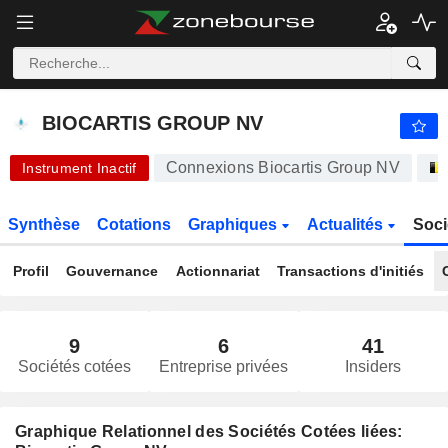
-.-
BIOCARTIS GROUP NV
0,2900
€
-
%
BIOCARTIS GROUP NV
Connexions Biocartis Group NV
Instrument Inactif
Synthèse
Cotations
Graphiques
Actualités
Soci
Profil
Gouvernance
Actionnariat
Transactions d'initiés
9
6
41
Sociétés cotées
Entreprise privées
Insiders
Graphique Relationnel des Sociétés Cotées liées: