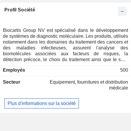
Profil Société
Biocartis Group NV est spécialisé dans le développement
de systèmes de diagnostic moléculaire. Les produits, utilisés
notamment dans les domaines du traitement des cancers et
des maladies infectieuses, assurent l'analyse des
biomolécules associées aux facteurs de risques, la
détection précoce, le choix du traitement ainsi que le suivi
de la maladie. Le groupe dispose du système Idylla
Employés
500
permettant de délivrer des résultats dans un délai compris
entre 35 et 150 minutes.
Secteur
Equipement, fournitures et distribution
médicale
Plus d'informations sur la société