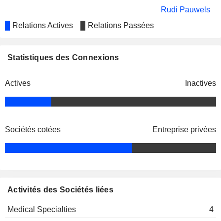
Rudi Pauwels
Staf van Reet
Relations Actives
Relations Passées
Renaat Berckmoes
Peter Piot
Statistiques des Connexions
Christine Deuschel Cornioley
Actives
Inactives
Erwin Sablon
Joris Schuurmans
Mark Shaffar
Sociétés cotées
Entreprise privées
Roald Borré
Biocartis NV
Christian Reinaudo
Internet Software/Services
Luc Gijsens
Ann-Christine M. Sundell
Activités des Sociétés liées
Christine D. Kuslich
Medical Specialties
4
Rudi Mariën
Antelope Dx BV