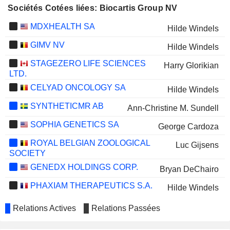
Sociétés Cotées liées: Biocartis Group NV
MDXHEALTH SA
Hilde Windels
GIMV NV
Hilde Windels
STAGEZERO LIFE SCIENCES
Harry Glorikian
LTD.
CELYAD ONCOLOGY SA
Hilde Windels
SYNTHETICMR AB
Ann-Christine M. Sundell
SOPHIA GENETICS SA
George Cardoza
ROYAL BELGIAN ZOOLOGICAL
Luc Gijsens
SOCIETY
GENEDX HOLDINGS CORP.
Bryan DeChairo
PHAXIAM THERAPEUTICS S.A.
Hilde Windels
Relations Actives
Relations Passées