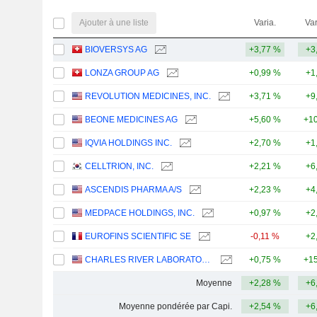
Ajouter à une liste
Varia.
Var
BIOVERSYS AG
+3,77 %
+3
LONZA GROUP AG
+0,99 %
+1
REVOLUTION MEDICINES, INC.
+3,71 %
+9
BEONE MEDICINES AG
+5,60 %
+10
IQVIA HOLDINGS INC.
+2,70 %
+1
CELLTRION, INC.
+2,21 %
+6
ASCENDIS PHARMA A/S
+2,23 %
+4
MEDPACE HOLDINGS, INC.
+0,97 %
+2
EUROFINS SCIENTIFIC SE
-0,11 %
+2
CHARLES RIVER LABORATORIES INTERNATIONAL, INC.
+0,75 %
+15
Moyenne
+2,28 %
+6
Moyenne pondérée par Capi.
+2,54 %
+6