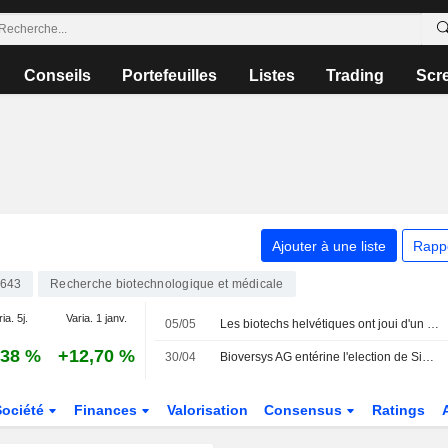
Conseils
Portefeuilles
Listes
Trading
Scr
Ajouter à une liste
Rapp
643
Recherche biotechnologique et médicale
ia. 5j.
Varia. 1 janv.
05/05
Les biotechs helvétiques ont joui d'un regain d'intérêt l'an dernier
,38 %
+12,70 %
30/04
Bioversys AG entérine l'election de Simona Skerjanec au sein de son conseil d'administration
Société
Finances
Valorisation
Consensus
Ratings