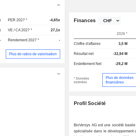
x
PER 2027 *
-4,65x
Finances
x
VE / CA 2027 *
27,1x
2026 *
-
Rendement 2027 *
-
Chiffre d'affaires
3,5 M
Résultat net
-32,94 M
Plus de ratios de valorisation
Endettement Net
-29,2 M
Plus de données
* Données
estimées
financières
Profil Société
BioVersys AG est une société basée
spécialisée dans le développement d