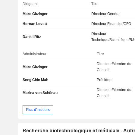
Dirigeant
Titre
Marc Gitzinger
Directeur Général
Hernan Levett
Directeur Financier/CFO
Directeur
Daniel Ritz
Technique/Scientifique/R
Administrateur
Titre
Directeur/Membre du
Marc Gitzinger
Conseil
Seng Chin Mah
Président
Directeur/Membre du
Marina von Schönau
Conseil
Plus d'insiders
Recherche biotechnologique et médicale - Autr