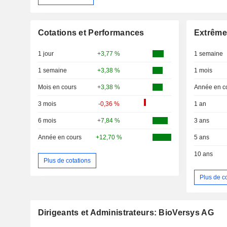
Cotations et Performances
Extrême
1 jour
+3,77 %
1 semaine
1 semaine
+3,38 %
1 mois
Mois en cours
+3,38 %
Année en c
3 mois
-0,36 %
1 an
6 mois
+7,84 %
3 ans
Année en cours
+12,70 %
5 ans
10 ans
Plus de cotations
Plus de c
Dirigeants et Administrateurs: BioVersys AG