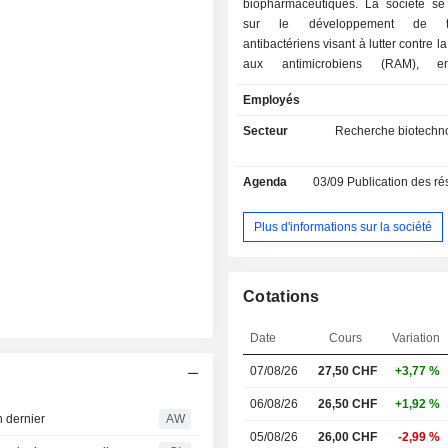
biopharmaceutiques. La société se
sur le développement de tra
antibactériens visant à lutter contre l
aux antimicrobiens (RAM), en
notamment les agents pathogène
Employés
comme critiques par l’Organisation 
la santé (OMS) et les Centres pour le 
Secteur
Recherche biotechno
la prévention des maladies (CDC). S
phare est le BV100, un composé ant
Agenda
03/09
Publication des résultat
au stade clinique. Il s'agit d'un trait
de petites molécules conçu pour t
infections hospitalières graves caus
Plus d'informations sur la société
infections pulmonaires et sa
Acinetobacter baumannii rési
carbapénème (CRAB). L'objectif prin
Cotations
produit est de réduire la mortalit
patients en soins intensifs pour le
Date
Cours
Variation
traitements actuels sont ineffi
portefeuille de la société comprend
07/08/26
27,50 CHF
+3,77 %
d'autres médicaments à différents
développement : le BV200, l'Alpibecti
06/08/26
26,50 CHF
+1,92 %
n dernier
AW
et le BV Discovery.
05/08/26
26,00 CHF
-2,99 %