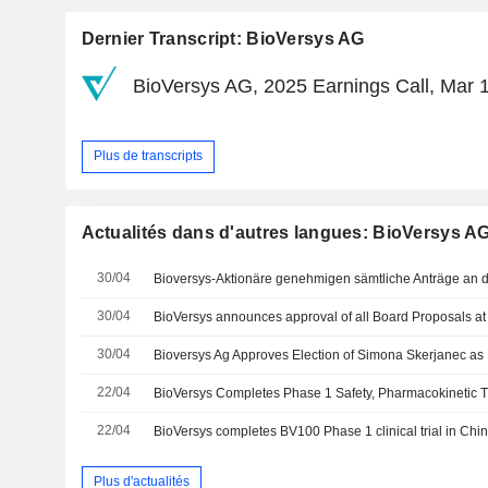
Dernier Transcript: BioVersys AG
BioVersys AG, 2025 Earnings Call, Mar 
Plus de transcripts
Actualités dans d'autres langues: BioVersys A
30/04
Bioversys-Aktionäre genehmigen sämtliche Anträge an 
30/04
30/04
22/04
BioVersys Completes Phase 1 Safety, Pharmacokinetic Tr
22/04
BioVersys completes BV100 Phase 1 clinical trial in Chi
Plus d'actualités