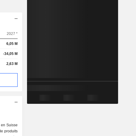
2027 *
6,05 M
-34,05 M
2,63 M
 en Suisse
e produits