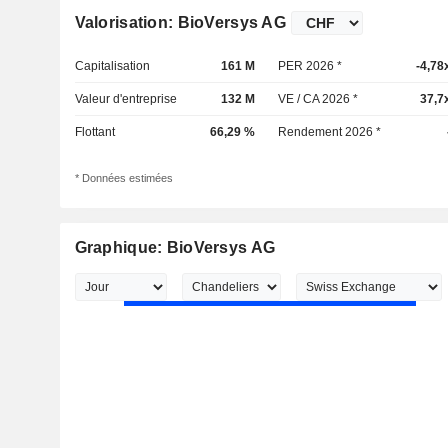
Valorisation: BioVersys AG
Capitalisation
161 M
PER 2026 *
-4,78
Valeur d'entreprise
132 M
VE / CA 2026 *
37,7
Flottant
66,29 %
Rendement 2026 *
* Données estimées
Graphique: BioVersys AG