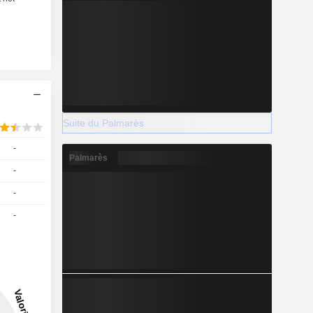
Suite du Palmarès
-
Palmarès
-
-
-