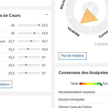
s de Cours
26
27,5
26
27,9
ours
21,7
30,7
21,2
33,9
Plus de notations
21,2
37
21,2
37
Consensus des Analyste
21,2
37
Vente
Ach
otations
Recommandation moyenne
Nombre d'Analystes
Dernier Cours de Cloture