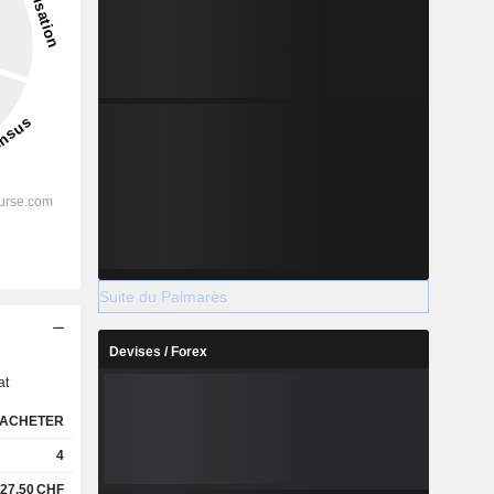
Suite du Palmarès
s
Devises / Forex
at
ACHETER
4
27,50
CHF