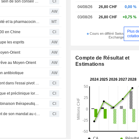
Bioversys AG entérine l'election de Simona Skerjanec au sein de son conseil d'administration
CI
04/08/26
26,80 CHF
0,00 %
AW
03/08/26
26,80 CHF
+0,75 %
BioVersys achève l'essai clinique de phase 1 sur l'innocuité et la pharmacocinétique du BV100 en Chine
MT
Plus d
100 en Chine
CI
Cours en différé Swiss
cotati
Exchange
upe les esprits
AW
 Moyen-Orient
AW
Compte de Résultat et
 trêve au Moyen-Orient
AW
Estimations
n antibiotique
AW
BioVersys AG annonce la première visite du premier patient dans l'essai pivot de Phase 3 RIV-TARGET évaluant le BV100 dans la HABP/VABP
CI
Bioversys AG présente les données de son pipeline clinique et préclinique lors de l'ESCMID Global 2026
CI
Bioversys AG publie les données précliniques de sa combinaison thérapeutique AlpE dans Nature Communications
CI
Le Dr William Jenkins ne sollicitera pas le renouvellement de son mandat au conseil d'administration de BioVersys AG
CI