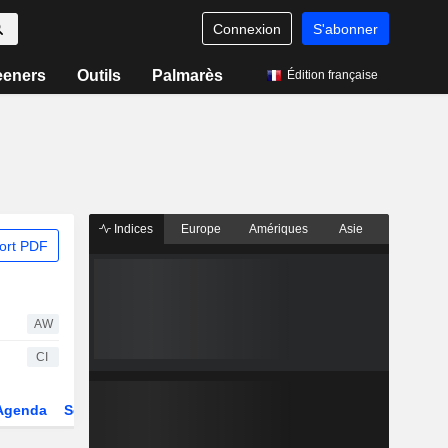
Connexion
S'abonner
eeners
Outils
Palmarès
Édition française
Indices
Europe
Amériques
Asie
ort PDF
AW
CI
Agenda
Secteur
Dérivés