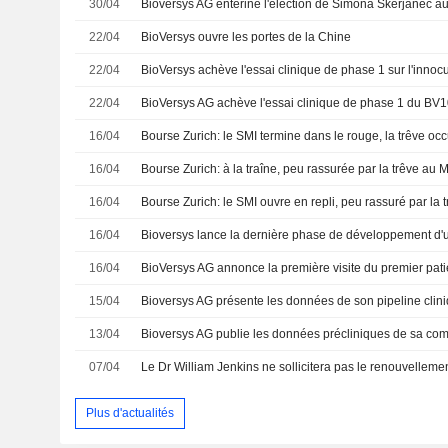
30/04
22/04
BioVersys ouvre les portes de la Chine
22/04
22/04
BioVersys AG achève l'essai clinique de phase 1 du BV
16/04
Bourse Zurich: le SMI termine dans le rouge, la trêve occ
16/04
Bourse Zurich: à la traîne, peu rassurée par la trêve au
16/04
Bourse Zurich: le SMI ouvre en repli, peu rassuré par la
16/04
Bioversys lance la dernière phase de développement d'u
16/04
15/04
13/04
07/04
Plus d'actualités