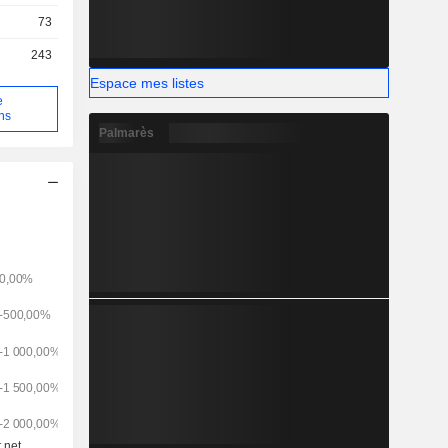
73
243
Espace mes listes
e
ons
Palmarès