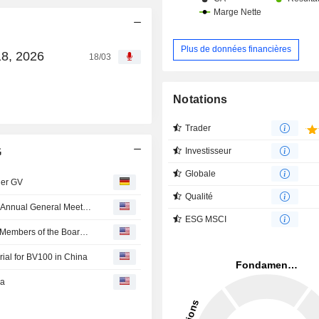
Plus de données financières
18, 2026
18/03
Notations
Trader
G
Investisseur
Globale
der GV
Qualité
BioVersys announces approval of all Board Proposals at Annual General Meeting of Shareholders
ESG MSCI
Bioversys Ag Approves Election of Simona Skerjanec as Members of the Board of Directors
ial for BV100 in China
na