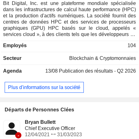
Bit Digital, Inc. est une plateforme mondiale spécialisée
dans les infrastructures de calcul haute performance (HPC)
et la production d'actifs numériques. La société fournit des
centres de données HPC et des services de processeurs
graphiques (GPU) HPC basés sur le cloud, appelés «
services cloud », à des clients tels que les développeurs en
intelligence artificielle (IA) et en apprentissage automatique
Employés
104
(ML). La société conçoit, développe et exploite des centres
de données HPC, par l'intermédiaire desquels elle propose
Secteur
Blockchain & Cryptomonnaies
des services d'hébergement et de colocation. La société
compte quatre segments à présenter : l’extraction d’actifs
Agenda
13/08
Publication des résultats - Q2 2026
numériques, les services cloud, les services de colocation et
le staking d’ETH. Le segment de l’extraction d’actifs
numériques est dédié aux activités liées au bitcoin et au
Plus d'informations sur la société
minage de bitcoin. Le segment des services cloud fournit
des services HPC pour soutenir les flux de travail d’IA
générative. Le segment des services de colocation fournit
aux clients de l’espace physique, de l’alimentation
Départs de Personnes Clées
électrique et des solutions de refroidissement au sein des
installations du centre de données. Le segment du staking
Bryan Bullett
d’ETH est dédié à la fois au staking natif et au staking
Chief Executive Officer
liquide.
-
12/04/2021
31/03/2023