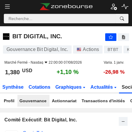
BIT DIGITAL, INC.
1,380
$
+1,10 %
BIT DIGITAL, INC.
Gouvernance Bit Digital, Inc.
Actions
BTBT
K
Marché Fermé -
Nasdaq
22:00:00 07/08/2026
Varia. 1 janv.
USD
+1,10 %
1,380
-26,98 %
Synthèse
Cotations
Graphiques
Actualités
Soci
Profil
Gouvernance
Actionnariat
Transactions d'initiés
Comité Exécutif: Bit Digital, Inc.
Fonctions