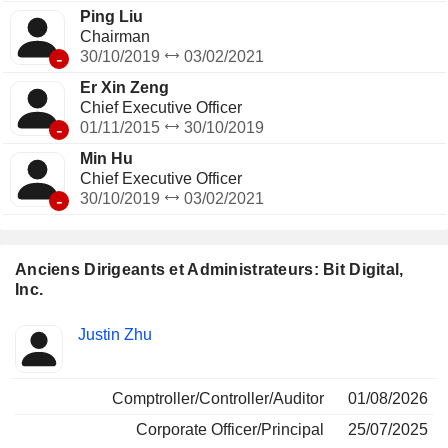
Ping Liu
Chairman
-
30/10/2019
03/02/2021
Er Xin Zeng
Chief Executive Officer
-
01/11/2015
30/10/2019
Min Hu
Chief Executive Officer
-
30/10/2019
03/02/2021
Anciens Dirigeants et Administrateurs: Bit Digital,
Inc.
Fonctions
Justin Zhu
Insider
occupées
Comptroller/Controller/Auditor
01/08/2026
Corporate Officer/Principal
25/07/2025