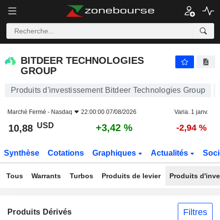
BITDEER TECHNOLOGIES GROUP
10,88
$
+3,42 %
BITDEER TECHNOLOGIES
GROUP
Produits d'investissement Bitdeer Technologies Group
Marché Fermé -
Nasdaq
22:00:00 07/08/2026
Varia. 1 janv.
USD
+3,42 %
10,88
-2,94 %
Synthèse
Cotations
Graphiques
Actualités
Soci
Tous
Warrants
Turbos
Produits de levier
Produits d'inv
Filtres
Produits Dérivés