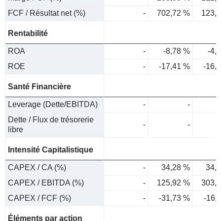
FCF / Résultat net (%)
-
702,72 %
123,
Rentabilité
ROA
-
-8,78 %
-4,
ROE
-
-17,41 %
-16,
Santé Financière
Leverage (Dette/EBITDA)
-
-
Dette / Flux de trésorerie
-
-
libre
Intensité Capitalistique
CAPEX / CA (%)
-
34,28 %
34,
CAPEX / EBITDA (%)
-
125,92 %
303,
CAPEX / FCF (%)
-
-31,73 %
-16,
Éléments par action