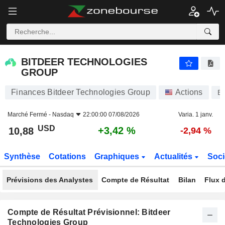
BITDEER TECHNOLOGIES GROUP
10,88
$
+3,42 %
BITDEER TECHNOLOGIES
GROUP
Finances Bitdeer Technologies Group
Actions
B
Marché Fermé -
Nasdaq
22:00:00 07/08/2026
Varia. 1 janv.
USD
+3,42 %
10,88
-2,94 %
Synthèse
Cotations
Graphiques
Actualités
Soci
Prévisions des Analystes
Compte de Résultat
Bilan
Flux d
Compte de Résultat Prévisionnel: Bitdeer
Technologies Group