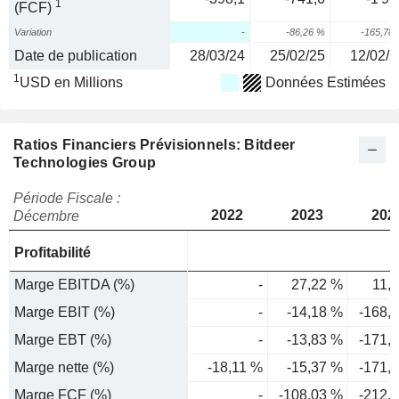
1
(FCF)
Variation
-
-86,26 %
-165,78
Date de publication
28/03/24
25/02/25
12/02/2
1
USD en Millions
Données Estimées
Ratios Financiers Prévisionnels: Bitdeer
Technologies Group
Période Fiscale :
2022
2023
202
Décembre
Profitabilité
Marge EBITDA (%)
-
27,22 %
11,
Marge EBIT (%)
-
-14,18 %
-168,
Marge EBT (%)
-
-13,83 %
-171,
Marge nette (%)
-18,11 %
-15,37 %
-171,
Marge FCF (%)
-
-108,03 %
-212,