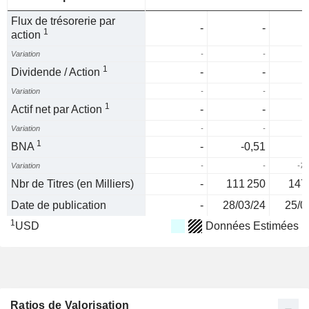
Flux de trésorerie par
-
-
1
action
Variation
-
-
1
Dividende / Action
-
-
Variation
-
-
1
Actif net par Action
-
-
Variation
-
-
1
BNA
-
-0,51
-
Variation
-
-
-75
Nbr de Titres (en Milliers)
-
111 250
147
Date de publication
-
28/03/24
25/0
1
USD
Données Estimées
Ratios de Valorisation