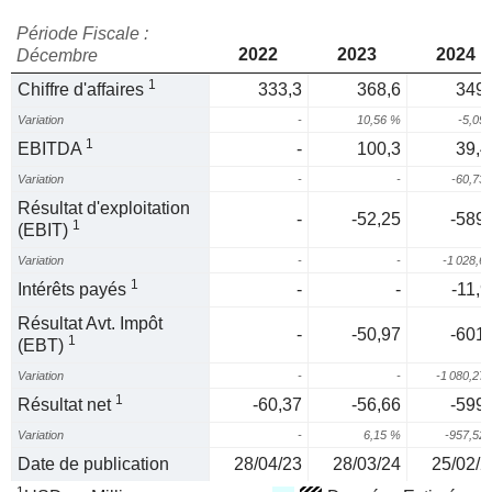
Période Fiscale :
2022
2023
2024
Décembre
1
Chiffre d'affaires
333,3
368,6
349,
Variation
-
10,56 %
-5,09
1
EBITDA
-
100,3
39,4
Variation
-
-
-60,73
Résultat d'exploitation
-
-52,25
-589,
1
(EBIT)
Variation
-
-
-1 028,6
1
Intérêts payés
-
-
-11,9
Résultat Avt. Impôt
-
-50,97
-601,
1
(EBT)
Variation
-
-
-1 080,27
1
Résultat net
-60,37
-56,66
-599,
Variation
-
6,15 %
-957,52
Date de publication
28/04/23
28/03/24
25/02/2