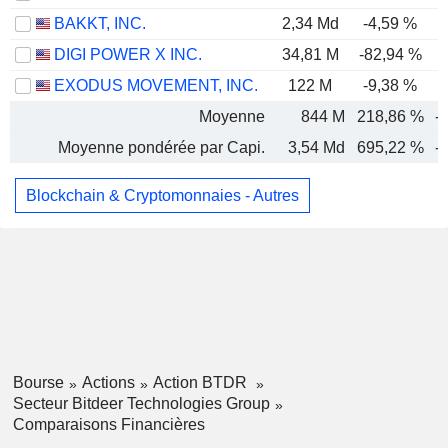
BAKKT, INC.
2,34 Md
-4,59 %
DIGI POWER X INC.
34,81 M
-82,94 %
-
EXODUS MOVEMENT, INC.
122 M
-9,38 %
Moyenne
844 M
218,86 %
-
Moyenne pondérée par Capi.
3,54 Md
695,22 %
-
Blockchain & Cryptomonnaies - Autres
Bourse
Actions
Action BTDR
Secteur Bitdeer Technologies Group
Comparaisons Financières