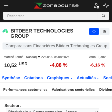
BITDEER TECHNOLOGIES GROUP
10,52
$
-4,88 %
BITDEER TECHNOLOGIES
GROUP
Comparaisons Financières Bitdeer Technologies Group
Marché Fermé -
Nasdaq
22:00:00 06/08/2026
Varia. 1 janv.
USD
-4,88 %
10,52
-6,16 %
Synthèse
Cotations
Graphiques
Actualités
Soci
Performances sectorielles
Valorisations sectorielles
Dividen
Secteur: