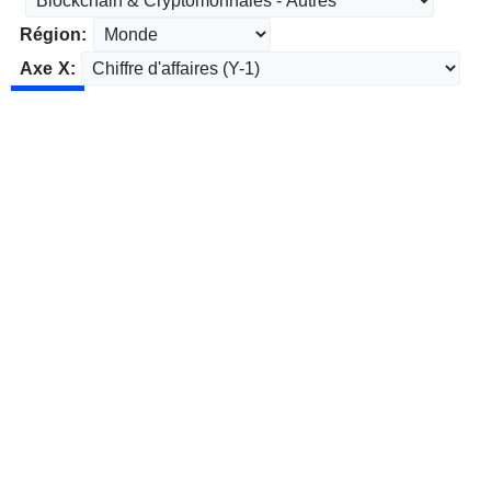
Région:
Axe X: