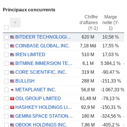
Principaux concurrents
Chiffre
Marge
d'affaires
nette (Y-
E
(Y-1)
1)
BITDEER TECHNOLOGIES GROUP
620 M
10,58 %
COINBASE GLOBAL, INC.
7,18 Md
17,55 %
IREN LIMITED
510 M
17,03 %
BITMINE IMMERSION TECHNOLOGIES, INC.
6,1 M
5 384,1 %
-
CORE SCIENTIFIC, INC.
319 M
-90,47 %
-
BULLISH
288 M
-151,33 %
METAPLANET INC.
56,8 M
-1 067,33 %
OSL GROUP LIMITED
61,48 M
-79,13 %
-
HASHKEY HOLDINGS LIMITED
92,9 M
-150,31 %
-
GEMINI SPACE STATION, INC.
180 M
-324,56 %
-
OBOOK HOLDINGS INC.
7,86 M
-405,2 %
-