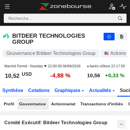
BITDEER TECHNOLOGIES GROUP
10,52
$
-4,88 %
BITDEER TECHNOLOGIES
GROUP
Gouvernance Bitdeer Technologies Group
Actions
Marché Fermé -
Nasdaq
22:00:00 06/08/2026
Après clôture
22:17:05
USD
-4,88 %
10,52
10,56
+0,33 %
Synthèse
Cotations
Graphiques
Actualités
Soci
Profil
Gouvernance
Actionnariat
Transactions d'initiés
Comité Exécutif: Bitdeer Technologies Group