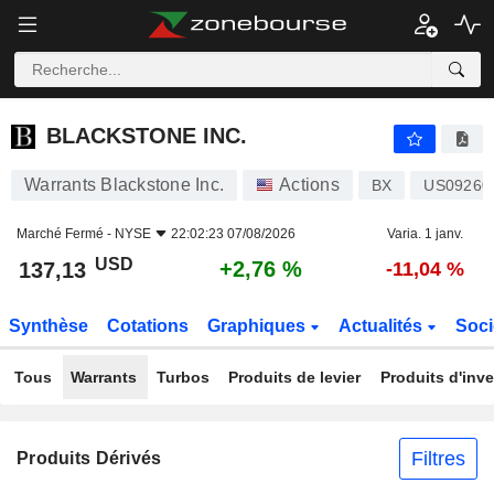
BLACKSTONE INC.
137,13
$
+2,76 %
BLACKSTONE INC.
Warrants Blackstone Inc.
Actions
BX
US09260
Marché Fermé -
NYSE
22:02:23 07/08/2026
Varia. 1 janv.
USD
+2,76 %
137,13
-11,04 %
Synthèse
Cotations
Graphiques
Actualités
Soci
Tous
Warrants
Turbos
Produits de levier
Produits d'inv
Filtres
Produits Dérivés