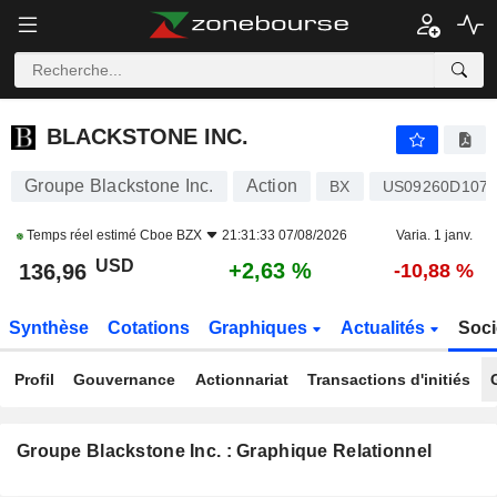
BLACKSTONE INC.
136,96
$
+2,63 %
BLACKSTONE INC.
Groupe Blackstone Inc.
Action
BX
US09260D107
Temps réel estimé
Cboe BZX
21:31:33 07/08/2026
Varia. 1 janv.
USD
+2,63 %
136,96
-10,88 %
Synthèse
Cotations
Graphiques
Actualités
Soci
Profil
Gouvernance
Actionnariat
Transactions d'initiés
Groupe Blackstone Inc. : Graphique Relationnel