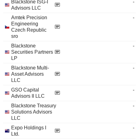
Blackstone ISG-I
-
Advisors LLC
Amtek Precision
-
Engineering
Czech Republic
sro
Blackstone
-
Securities Partners
LP
Blackstone Multi-
-
Asset Advisors
LLC
GSO Capital
-
Advisors II LLC
Blackstone Treasury
-
Solutions Advisors
LLC
Expo Holdings I
-
Ltd.