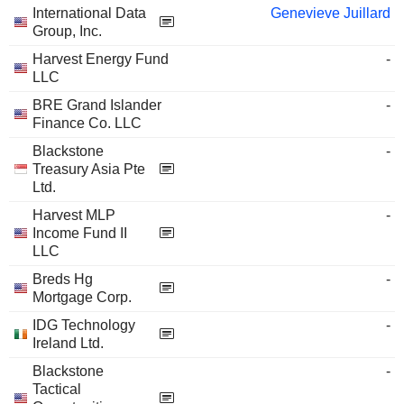
International Data
Genevieve Juillard
Group, Inc.
Harvest Energy Fund
-
LLC
BRE Grand Islander
-
Finance Co. LLC
Blackstone
-
Treasury Asia Pte
Ltd.
Harvest MLP
-
Income Fund II
LLC
Breds Hg
-
Mortgage Corp.
IDG Technology
-
Ireland Ltd.
Blackstone
-
Tactical