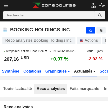
BOOKING HOLDINGS INC.
207,16
$
+0,07 %
BOOKING HOLDINGS INC.
Reco analystes Booking Holdings Inc.
Actions
B
Temps réel estimé
Cboe BZX
17:19:14 06/08/2026
Varia. 1 janv.
USD
+0,07 %
207,16
-2,92 %
Synthèse
Cotations
Graphiques
Actualités
Soci
Toute l'actualité
Reco analystes
Faits marquants
In
Reco analystes