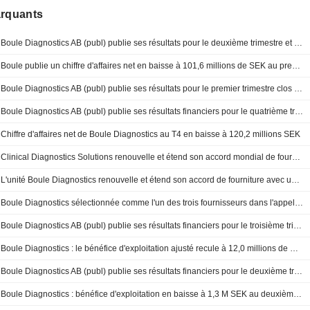
arquants
Boule Diagnostics AB (publ) publie ses résultats pour le deuxième trimestre et le premier semestre clos le 30 juin 2026
Boule publie un chiffre d'affaires net en baisse à 101,6 millions de SEK au premier trimestre
Boule Diagnostics AB (publ) publie ses résultats pour le premier trimestre clos le 31 mars 2026
Boule Diagnostics AB (publ) publie ses résultats financiers pour le quatrième trimestre et l'année complète clos le 31 décembre 2025
Chiffre d'affaires net de Boule Diagnostics au T4 en baisse à 120,2 millions SEK
Clinical Diagnostics Solutions renouvelle et étend son accord mondial de fourniture
L'unité Boule Diagnostics renouvelle et étend son accord de fourniture avec un client du diagnostic in vitro
Boule Diagnostics sélectionnée comme l'un des trois fournisseurs dans l'appel d'offres national en hématologie en Italie
Boule Diagnostics AB (publ) publie ses résultats financiers pour le troisième trimestre et les neuf premiers mois clos au 30 septembre 2025
Boule Diagnostics : le bénéfice d'exploitation ajusté recule à 12,0 millions de SEK au troisième trimestre
Boule Diagnostics AB (publ) publie ses résultats financiers pour le deuxième trimestre et le premier semestre clos le 30 juin 2025
Boule Diagnostics : bénéfice d'exploitation en baisse à 1,3 M SEK au deuxième trimestre