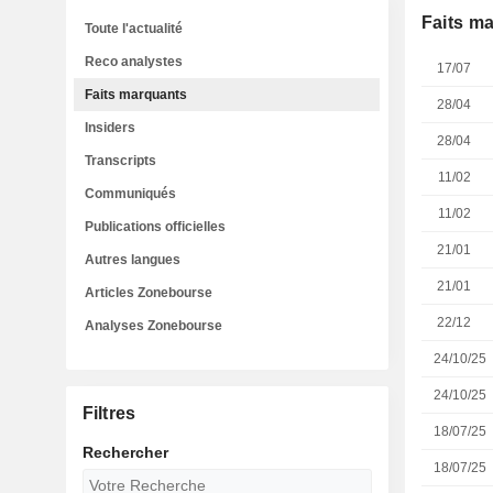
Faits m
Toute l'actualité
Reco analystes
17/07
Faits marquants
28/04
Insiders
28/04
Transcripts
11/02
Communiqués
11/02
Publications officielles
21/01
Autres langues
21/01
Articles Zonebourse
22/12
Analyses Zonebourse
24/10/25
24/10/25
Filtres
18/07/25
Rechercher
18/07/25