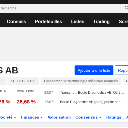
Conseils
Portefeuilles
Listes
Trading
Scr
S AB
Ajouter à une liste
Rapp
UL
SE0011231158
Equipement et technologie médicale avancés
ia. 5j.
Varia. 1 janv.
29/07
Transcript : Boule Diagnostics AB, Q2 2026 Earnings Call, Jul 17, 2026
,76 %
-26,68 %
17/07
Boule Diagnostics AB (publ) publie ses résultats pour le deuxième trimestre et le premier semestre clos le 30 juin 2026
Société
Finances
Valorisation
Consensus
Ratings