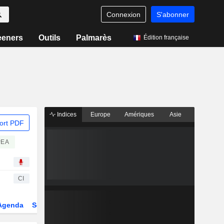
Connexion
S'abonner
eeners
Outils
Palmarès
Édition française
Indices
Europe
Amériques
Asie
ort PDF
PEA
CI
Agenda
Secteur
Dérivés