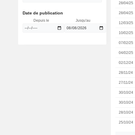
28/04/25
Date de publication
28/04/25
Depuis le
Jusqu'au
12/03/25
10/02/25
07/02/25
04/02/25
02/12/24
28/11/24
27/11/24
30/10/24
30/10/24
28/10/24
25/10/24