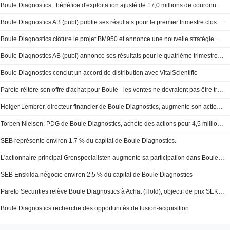
Boule Diagnostics : bénéfice d'exploitation ajusté de 17,0 millions de couronnes suédoises au premier trimestre
Boule Diagnostics AB (publ) publie ses résultats pour le premier trimestre clos le 31 mars 2025
Boule Diagnostics clôture le projet BM950 et annonce une nouvelle stratégie de portefeuille
Boule Diagnostics AB (publ) annonce ses résultats pour le quatrième trimestre et l'exercice clos le 31 décembre 2024
Boule Diagnostics conclut un accord de distribution avec VitalScientific
Pareto réitère son offre d'achat pour Boule - les ventes ne devraient pas être trop affectées par les droits de douane américains
Holger Lembrér, directeur financier de Boule Diagnostics, augmente son actionnariat
Torben Nielsen, PDG de Boule Diagnostics, achète des actions pour 4,5 millions de SEK
SEB représente environ 1,7 % du capital de Boule Diagnostics.
L'actionnaire principal Grenspecialisten augmente sa participation dans Boule Diagnostics
SEB Enskilda négocie environ 2,5 % du capital de Boule Diagnostics
Pareto Securities relève Boule Diagnostics à Achat (Hold), objectif de prix SEK 9,5 (9)
Boule Diagnostics recherche des opportunités de fusion-acquisition