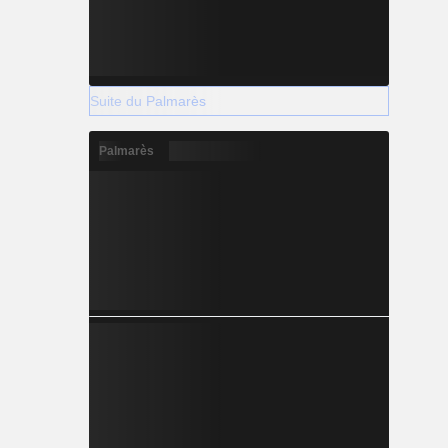
Suite du Palmarès
Palmarès