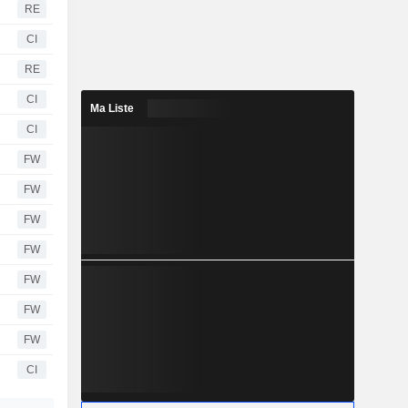
RE
CI
RE
CI
Ma Liste
CI
FW
FW
FW
FW
FW
FW
FW
CI