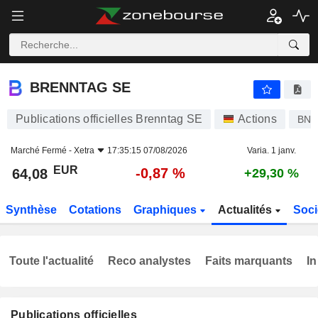
BRENNTAG SE
64,08
€
-0,87 %
BRENNTAG SE
Publications officielles Brenntag SE
Actions
BN
Marché Fermé -
Xetra
17:35:15 07/08/2026
Varia. 1 janv.
EUR
-0,87 %
64,08
+29,30 %
Synthèse
Cotations
Graphiques
Actualités
Soci
Toute l'actualité
Reco analystes
Faits marquants
In
Publications officielles