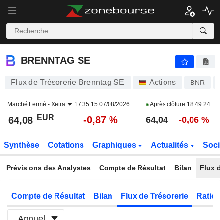
BRENNTAG SE
64,08
€
-0,87 %
BRENNTAG SE
Flux de Trésorerie Brenntag SE
Actions
BNR
Marché Fermé -
Xetra
17:35:15 07/08/2026
Après clôture
18:49:24
EUR
-0,87 %
64,08
64,04
-0,06 %
Synthèse
Cotations
Graphiques
Actualités
Soci
Prévisions des Analystes
Compte de Résultat
Bilan
Flux d
Compte de Résultat
Bilan
Flux de Trésorerie
Ratios
Annuel