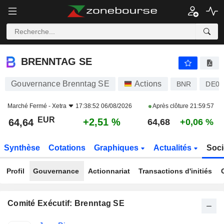
BRENNTAG SE
64,64
€
+2,51 %
BRENNTAG SE
Gouvernance Brenntag SE
Actions
BNR
DE00
Marché Fermé -
Xetra
17:38:52 06/08/2026
Après clôture
21:59:57
EUR
+2,51 %
64,64
64,68
+0,06 %
Synthèse
Cotations
Graphiques
Actualités
Soci
Profil
Gouvernance
Actionnariat
Transactions d'initiés
Comité Exécutif: Brenntag SE
Fonctions