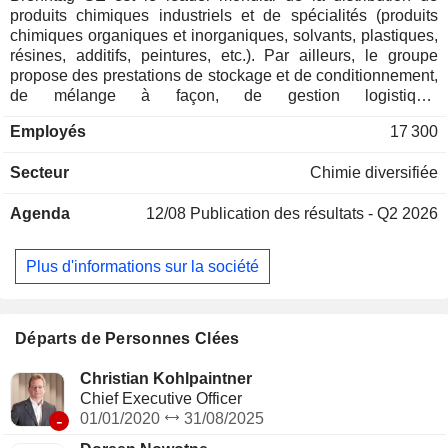
produits chimiques industriels et de spécialités (produits
chimiques organiques et inorganiques, solvants, plastiques,
résines, additifs, peintures, etc.). Par ailleurs, le groupe
propose des prestations de stockage et de conditionnement,
de mélange à façon, de gestion logistique,
d'accompagnement et de formation. A fin 2025, le groupe
Employés
17 300
dispose de près de 600 sites de distribution dans le monde.
La répartition géographique du CA est la suivante :
Secteur
Chimie diversifiée
Allemagne (7,1%), Etats-Unis (34,1%), Royaume-Uni
(5,4%), Chine (4,5%), Canada (3,9%), Italie (3,8%), Pologne
Agenda
12/08
Publication des résultats - Q2 2026
(3,4%), France (3,3%) et autres (34,5%).
Plus d'informations sur la société
Départs de Personnes Clées
Christian Kohlpaintner
Chief Executive Officer
-
01/01/2020
31/08/2025